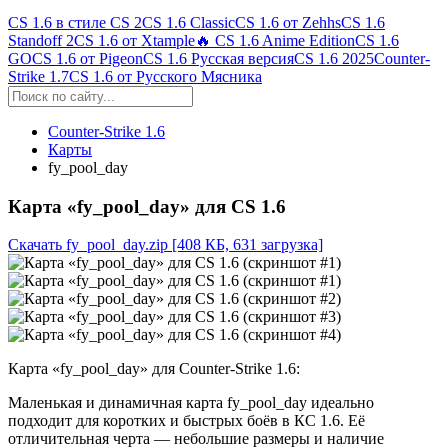
CS 1.6 в стиле CS 2
CS 1.6 Classic
CS 1.6 от Zehhs
CS 1.6
Standoff 2
CS 1.6 от Xtample
🔥 CS 1.6 Anime Edition
CS 1.6
GO
CS 1.6 от Pigeon
CS 1.6 Русская версия
CS 1.6 2025
Counter-
Strike 1.7
CS 1.6 от Русского Мясника
Counter-Strike 1.6
Карты
fy_pool_day
Карта «fy_pool_day» для CS 1.6
Скачать fy_pool_day.zip
[408 КБ, 631 загрузка]
Карта «fy_pool_day» для Counter-Strike 1.6:
Маленькая и динамичная карта fy_pool_day идеально
подходит для коротких и быстрых боёв в КС 1.6. Её
отличительная черта — небольшие размеры и наличие