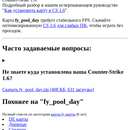
Подробный разбор в нашем исчерпывающем руководстве
"
Как установить карту в CS 1.6
".
Карта
fy_pool_day
требует стабильного FPS. Скачайте
оптимизированную
CS 1.6 для слабых ПК
, чтобы играть без
просадок.
Часто задаваемые вопросы:
Не знаете куда установлена ваша Counter-Strike
1.6?
Скачать fy_pool_day.zip
[408 КБ, 631 загрузка]
Похожее на "fy_pool_day"
Полный список по категории
карты fy карты
(6 шт)
DE карты
Дневные
Средние