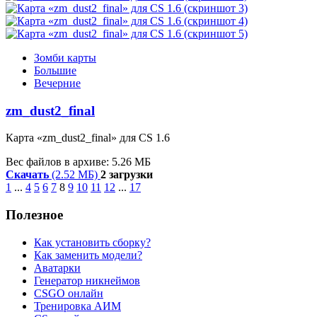
Зомби карты
Большие
Вечерние
zm_dust2_final
Карта «zm_dust2_final» для CS 1.6
Вес файлов в архиве: 5.26 МБ
Скачать
(2.52 МБ)
2 загрузки
1
...
4
5
6
7
8
9
10
11
12
...
17
Полезное
Как установить сборку?
Как заменить модели?
Аватарки
Генератор никнеймов
CSGO онлайн
Тренировка АИМ