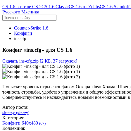
CS 1.6 в стиле CS 2
CS 1.6 Classic
CS 1.6 от Zehhs
CS 1.6 Standoff
Русского Мясника
Counter-Strike 1.6
Конфиги
ins.cfg
Конфиг «ins.cfg» для CS 1.6
Скачать ins-cfg.zip
[2 КБ, 37 загрузок]
Повысьте уровень игры с конфигом Оскара «ins» Холма! Швецки
точность стрельбы, удобство управления и общую эффективност
Совершенствуйтесь и наслаждайтесь новыми возможностями в 
Автор поста:
skeezy
(skeezy)
Категория:
Конфиги 640x480
(67)
Коллекция: