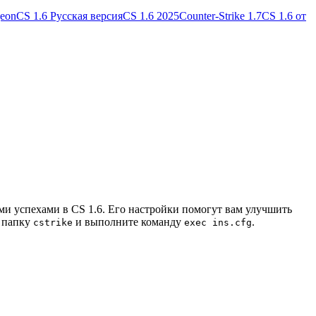
geon
CS 1.6 Русская версия
CS 1.6 2025
Counter-Strike 1.7
CS 1.6 от
ми успехами в CS 1.6. Его настройки помогут вам улучшить
в папку
и выполните команду
.
cstrike
exec ins.cfg