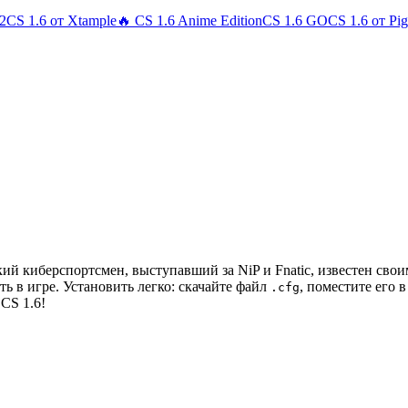
 2
CS 1.6 от Xtample
🔥 CS 1.6 Anime Edition
CS 1.6 GO
CS 1.6 от Pi
й киберспортсмен, выступавший за NiP и Fnatic, известен свои
ь в игре. Установить легко: скачайте файл
, поместите его 
.cfg
CS 1.6!