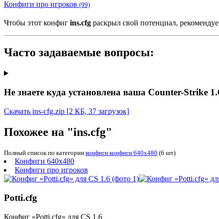
Конфиги про игроков
(99)
Чтобы этот конфиг
ins.cfg
раскрыл свой потенциал, рекомендуе
Часто задаваемые вопросы:
Не знаете куда установлена ваша Counter-Strike 1.
Скачать ins-cfg.zip
[2 КБ, 37 загрузок]
Похожее на "ins.cfg"
Полный список по категории
конфиги конфиги 640x480
(6 шт)
Конфиги 640x480
Конфиги про игроков
Potti.cfg
Конфиг «Potti.cfg» для CS 1.6