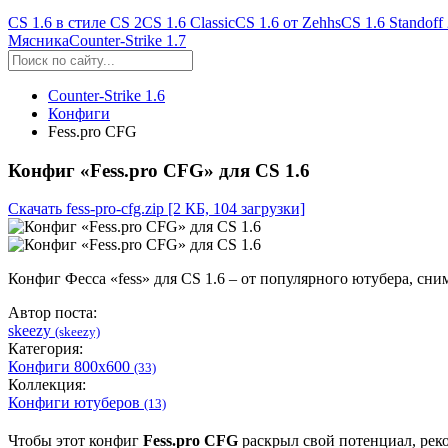
CS 1.6 в стиле CS 2
CS 1.6 Classic
CS 1.6 от Zehhs
CS 1.6 Standoff
Мясника
Counter-Strike 1.7
Counter-Strike 1.6
Конфиги
Fess.pro CFG
Конфиг «Fess.pro CFG» для CS 1.6
Скачать fess-pro-cfg.zip
[2 КБ, 104 загрузки]
Конфиг Фесса «fess» для CS 1.6 – от популярного ютубера, сним
Автор поста:
skeezy
(skeezy)
Категория:
Конфиги 800x600
(33)
Коллекция:
Конфиги ютуберов
(13)
Чтобы этот конфиг
Fess.pro CFG
раскрыл свой потенциал, рек