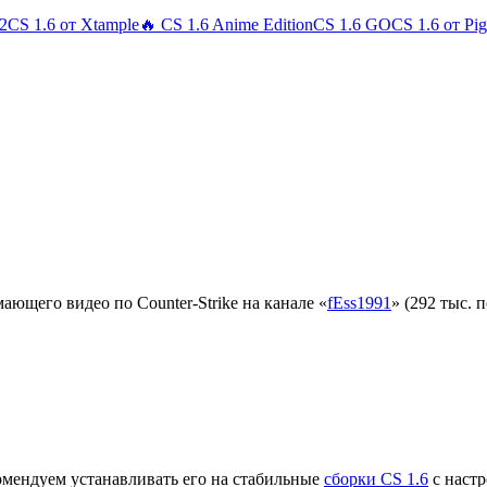
 2
CS 1.6 от Xtample
🔥 CS 1.6 Anime Edition
CS 1.6 GO
CS 1.6 от Pi
ающего видео по Counter-Strike на канале «
fEss1991
» (292 тыс. 
омендуем устанавливать его на стабильные
сборки CS 1.6
с наст