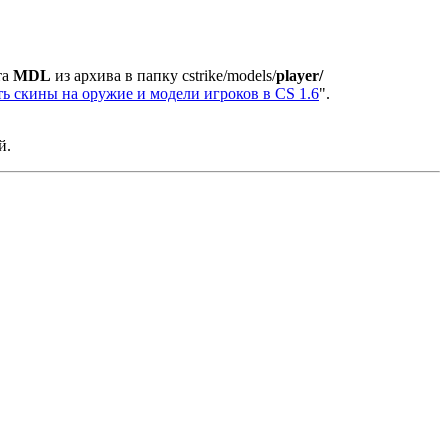
та
MDL
из архива в папку cstrike/models/
player/
ь скины на оружие и модели игроков в CS 1.6
".
й.