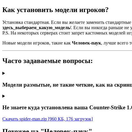
Как установить модели игроков?
Установка стандартная. Если вы желаете заменить стандартные
здесь_выбераем_какую_модель/
. Если вы никогда раньше не
P.S. На некоторых серверах стоит запрет кастомных моделей иг
Новые модели игроков, такие как
Человек-паук
, лучше всего
Часто задаваемые вопросы:
Модели размытые, не такие четкие, как на скрин
Не знаете куда установлена ваша Counter-Strike 1.
Скачать spider-man.zip
[960 КБ, 176 загрузок]
Похожее на "Человек-паук"