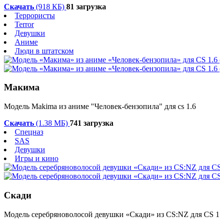
Скачать
(918 КБ)
81 загрузка
Террористы
Terror
Девушки
Аниме
Люди в штатском
Макима
Модель Makima из аниме "Человек-бензопила" для cs 1.6
Скачать
(1.38 МБ)
741 загрузка
Спецназ
SAS
Девушки
Игры и кино
Скади
Модель с
еребряноволосой
девушки «Скади» из CS:NZ для CS 1