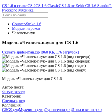
CS 1.6 в стиле CS 2
CS 1.6 Classic
CS 1.6 от Zehhs
CS 1.6 Standoff
Русского Мясника
Counter-Strike 1.6
Модели игроков
Человек-паук
Модель «Человек-паук» для CS 1.6
Скачать spider-man.zip
[960 КБ, 176 загрузок]
Модель «Человек-паук» для CS 1.6
Автор поста:
skeezy
(skeezy)
Категория:
Спецназ
(189)
Коллекция:
GSG9
Мужчины
Супергерои
Игры и кино
(28)
(203)
(16)
(171)