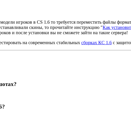
 модели игроков в CS 1.6 то требуется переместить файлы форма
 устанавливали скины, то прочитайте инструкцию "
Как установит
роков и после установки вы не сможете зайти на такие сервера!
 тестировать на современных стабильных
сборках КС 1.6
с защито
шотах?
6?