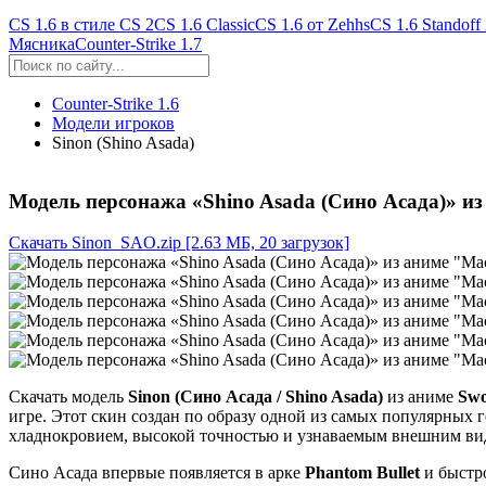
CS 1.6 в стиле CS 2
CS 1.6 Classic
CS 1.6 от Zehhs
CS 1.6 Standoff
Мясника
Counter-Strike 1.7
Counter-Strike 1.6
Модели игроков
Sinon (Shino Asada)
Модель персонажа «
Shino Asada
(Сино Асада)
» из
Скачать Sinon_SAO.zip
[2.63 МБ, 20 загрузок]
Скачать модель
Sinon (Сино Асада / Shino Asada)
из аниме
Swo
игре. Этот скин создан по образу одной из самых популярных
хладнокровием, высокой точностью и узнаваемым внешним ви
Сино Асада впервые появляется в арке
Phantom Bullet
и быстро