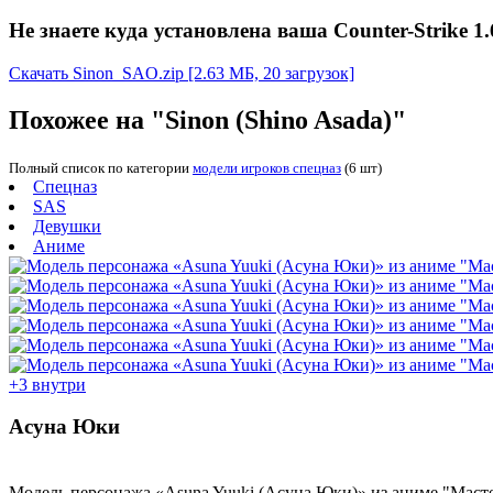
Не знаете куда установлена ваша Counter-Strike 1.
Скачать Sinon_SAO.zip
[2.63 МБ, 20 загрузок]
Похожее на "Sinon (Shino Asada)"
Полный список по категории
модели игроков спецназ
(6 шт)
Спецназ
SAS
Девушки
Аниме
+3 внутри
Асуна Юки
Модель персонажа «
Asuna Yuuki
(Асуна Юки)
» из аниме "
Масте