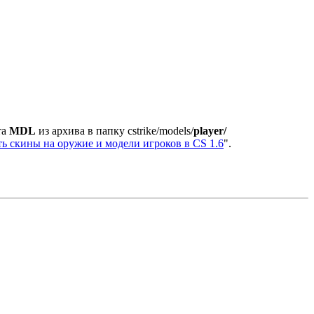
та
MDL
из архива в папку cstrike/models/
player/
ь скины на оружие и модели игроков в CS 1.6
".