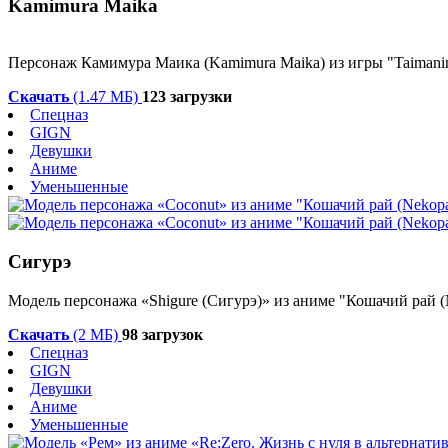
Kamimura Maika
Персонаж Камимура Маика (Kamimura Maika) из игры "Taimanin
Скачать
(1.47 МБ)
123 загрузки
Спецназ
GIGN
Девушки
Аниме
Уменьшенные
Сигурэ
Модель персонажа «
Shigure (Сигурэ)
» из аниме "
Кошачий рай
(
Скачать
(2 МБ)
98 загрузок
Спецназ
GIGN
Девушки
Аниме
Уменьшенные