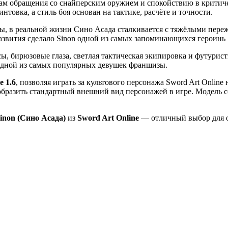
ам обращения со снайперским оружием и спокойствию в критич
товка, а стиль боя основан на тактике, расчёте и точности.
ры, в реальной жизни Сино Асада сталкивается с тяжёлыми пер
азвития сделало Sinon одной из самых запоминающихся героинь 
сы, бирюзовые глаза, светлая тактическая экипировка и футури
 одной из самых популярных девушек франшизы.
e 1.6
, позволяя играть за культового персонажа Sword Art Onlin
образить стандартный внешний вид персонажей в игре. Модель 
inon (Сино Асада)
из
Sword Art Online
— отличный выбор для о