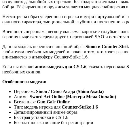
из лучших дальнобойных стрелков. Благодаря отличным навык
бойца. Её фирменным оружием является мощная снайперская вин
Несмотря на образ уверенного стрелка внутри виртуальной иг
сильного характера, эмоциональной глубины и постепенного р
Внешность персонажа легко узнаваема: короткие голубые воло
героиня выделяется среди других персонажей SAO и остаётся
Данная модель переносит внешний образ
Sinon в Counter-Strik
любителям необычных моделей игроков и тем, кто хочет разно
вписывается в атмосферу Counter-Strike 1.6.
Если вы искали
аниме-модель для CS 1.6
, скачать персонажа
S
необычных скинов.
Особенности модели:
Персонаж:
Sinon / Сино Асада (Shino Asada)
Аниме:
Sword Art Online (Мастера Меча Онлайн)
Вселенная:
Gun Gale Online
Тип: модель игрока для
Counter-Strike 1.6
Детализированный аниме-образ
Быстрая установка в CS 1.6
Бесплатное скачивание без регистрации