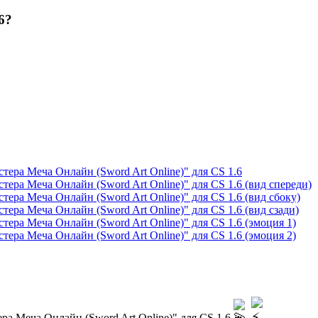
6?
ра Меча Онлайн (Sword Art Online)
" для CS 1.6