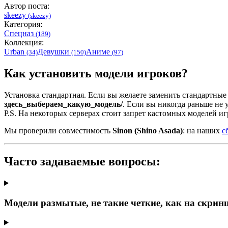
Автор поста:
skeezy
(skeezy)
Категория:
Спецназ
(189)
Коллекция:
Urban
Девушки
Аниме
(34)
(150)
(97)
Как установить модели игроков?
Установка стандартная. Если вы желаете заменить стандартные
здесь_выбераем_какую_модель/
. Если вы никогда раньше не
P.S. На некоторых серверах стоит запрет кастомных моделей иг
Мы проверили совместимость
Sinon (Shino Asada)
: на наших
с
Часто задаваемые вопросы:
Модели размытые, не такие четкие, как на скрин