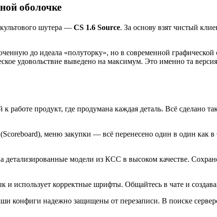
нной оболочке
в культового шутера —
CS 1.6 Source
. За основу взят чистый клие
точенную до идеала «полуторку», но в современной графической
еское удовольствие выведено на максимум. Это именно та версия
 к работе продукт, где продумана каждая деталь. Всё сделано так
(Scoreboard), меню закупки — всё перенесено один в один как в 
а детализированные модели из КСС в высоком качестве. Сохран
ык и использует корректные шрифты. Общайтесь в чате и создав
аши конфиги надежно защищены от перезаписи. В поиске сервер