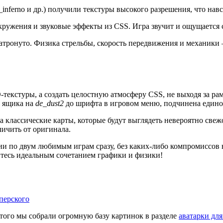
inferno и др.) получили текстуры высокого разрешения, что нав
ружения и звуковые эффекты из CSS. Игра звучит и ощущается 
тронуто. Физика стрельбы, скорость передвижения и механики —
текстуры, а создать целостную атмосферу CSS, не выходя за ра
о ящика на
de_dust2
до шрифта в игровом меню, подчинена едино
а классические карты, которые будут выглядеть невероятно свеж
личить от оригинала.
ии по двум любимым играм сразу, без каких-либо компромиссов 
йтесь идеальным сочетанием графики и физики!
перского
этого мы собрали огромную базу картинок в разделе
аватарки для