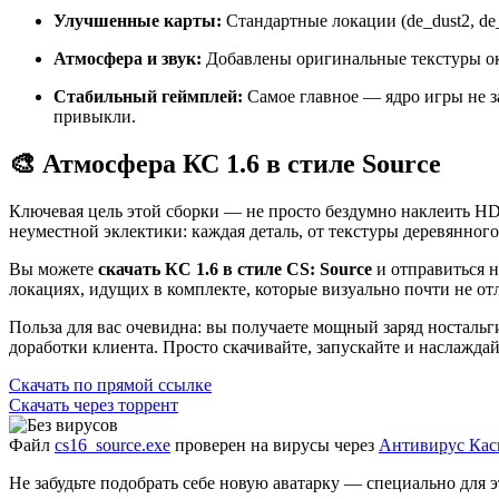
Улучшенные карты:
Стандартные локации (de_dust2, de_
Атмосфера и звук:
Добавлены оригинальные текстуры ок
Стабильный геймплей:
Самое главное — ядро игры не за
привыкли.
🎨 Атмосфера КС 1.6 в стиле Source
Ключевая цель этой сборки — не просто бездумно наклеить HD-
неуместной эклектики: каждая деталь, от текстуры деревянног
Вы можете
скачать КС 1.6 в стиле CS: Source
и отправиться н
локациях, идущих в комплекте, которые визуально почти не от
Польза для вас очевидна: вы получаете мощный заряд ностальг
доработки клиента. Просто скачивайте, запускайте и наслажда
Скачать
по прямой ссылке
Скачать
через торрент
Файл
cs16_source.exe
проверен на вирусы через
Антивирус Кас
Не забудьте подобрать себе новую аватарку — специально для 