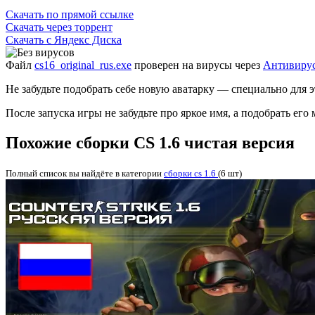
Скачать
по прямой ссылке
Скачать
через торрент
Скачать
с Яндекс Диска
Файл
cs16_original_rus.exe
проверен на вирусы через
Антивирус
Не забудьте подобрать себе новую аватарку — специально для 
После запуска игры не забудьте про яркое имя, а подобрать е
Похожие сборки CS 1.6 чистая версия
Полный список вы найдёте в категории
cборки cs 1.6
(6 шт)