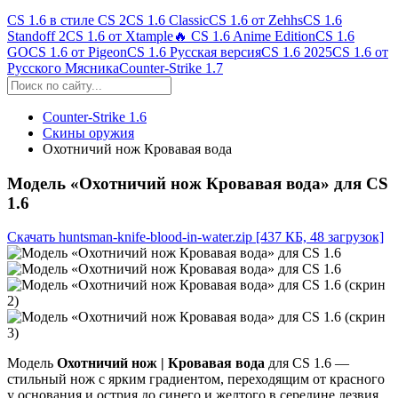
CS 1.6 в стиле CS 2
CS 1.6 Classic
CS 1.6 от Zehhs
CS 1.6
Standoff 2
CS 1.6 от Xtample
🔥 CS 1.6 Anime Edition
CS 1.6
GO
CS 1.6 от Pigeon
CS 1.6 Русская версия
CS 1.6 2025
CS 1.6 от
Русского Мясника
Counter-Strike 1.7
Counter-Strike 1.6
Скины оружия
Охотничий нож Кровавая вода
Модель «Охотничий нож Кровавая вода» для CS
1.6
Скачать huntsman-knife-blood-in-water.zip
[437 КБ, 48 загрузок]
Модель
Охотничий нож | Кровавая вода
для CS 1.6 —
стильный нож с ярким градиентом, переходящим от красного
у основания и острия до синего и желтого в середине лезвия.