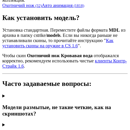
Коллекция:
Охотничий нож
Авто анимация
(32)
(1818)
Как установить модель?
Установка стандартная. Переместите файлы формата
MDL
из
архива в папку cstrike/
models
. Если вы никогда раньше не
устанавливали скины, то прочитайте инструкцию "
Как
установить скины на оружие в CS 1.6
".
Чтобы скин
Охотничий нож Кровавая вода
отображался
корректно, рекомендуем использовать чистые
клиенты Контр-
Страйк 1.6
.
Часто задаваемые вопросы:
Модели размытые, не такие четкие, как на
скриншотах?