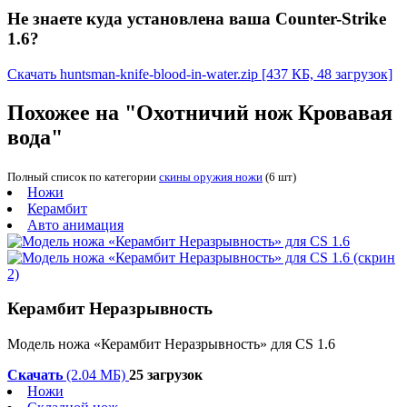
Не знаете куда установлена ваша Counter-Strike
1.6?
Скачать huntsman-knife-blood-in-water.zip
[437 КБ, 48 загрузок]
Похожее на "Охотничий нож Кровавая
вода"
Полный список по категории
скины оружия ножи
(6 шт)
Ножи
Керамбит
Авто анимация
Керамбит Неразрывность
Модель ножа «Керамбит Неразрывность» для CS 1.6
Скачать
(2.04 МБ)
25 загрузок
Ножи