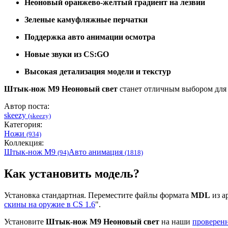
Неоновый оранжево-желтый градиент на лезвии
Зеленые камуфляжные перчатки
Поддержка авто анимации осмотра
Новые звуки из CS:GO
Высокая детализация модели и текстур
Штык-нож М9 Неоновый свет
станет отличным выбором для 
Автор поста:
skeezy
(skeezy)
Категория:
Ножи
(934)
Коллекция:
Штык-нож М9
Авто анимация
(94)
(1818)
Как установить модель?
Установка стандартная. Переместите файлы формата
MDL
из ар
скины на оружие в CS 1.6
".
Установите
Штык-нож М9 Неоновый свет
на наши
проверенн