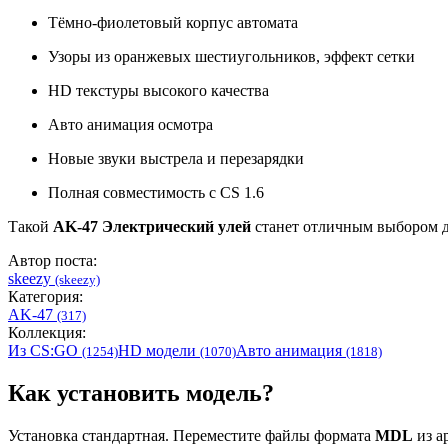
Тёмно-фиолетовый корпус автомата
Узоры из оранжевых шестиугольников, эффект сетки
HD текстуры высокого качества
Авто анимация осмотра
Новые звуки выстрела и перезарядки
Полная совместимость с CS 1.6
Такой
AK-47 Электрический улей
станет отличным выбором д
Автор поста:
skeezy
(skeezy)
Категория:
AK-47
(317)
Коллекция:
Из CS:GO
HD модели
Авто анимация
(1254)
(1070)
(1818)
Как установить модель?
Установка стандартная. Переместите файлы формата
MDL
из ар