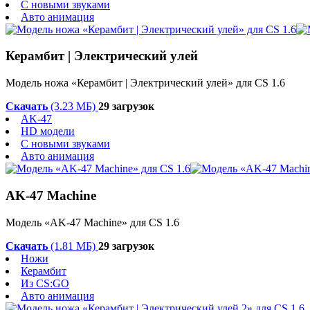
С новыми звуками
Авто анимация
Керамбит | Электрический улей
Модель ножа «Керамбит | Электрический улей» для CS 1.6
Скачать
(3.23 МБ)
29 загрузок
AK-47
HD модели
С новыми звуками
Авто анимация
AK-47 Machine
Модель «AK-47 Machine» для CS 1.6
Скачать
(1.81 МБ)
29 загрузок
Ножи
Керамбит
Из CS:GO
Авто анимация