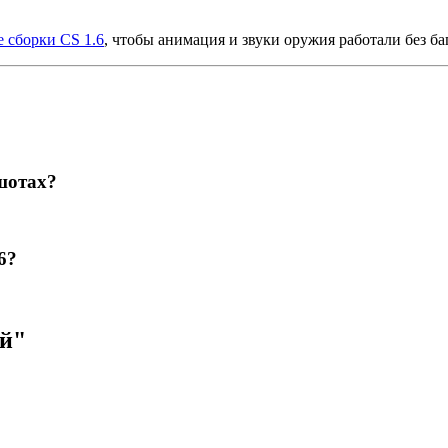
 сборки CS 1.6
, чтобы анимация и звуки оружия работали без ба
шотах?
6?
ей"