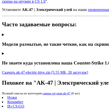
скины на оружие в CS 1.6
".
Установите
AK-47 | Электрический улей
на наши
проверенные
Часто задаваемые вопросы:
Модели размытые, не такие четкие, как на скрин
Не знаете куда установлена ваша Counter-Strike 1.
Скачать ak-47-electric-hive.zip
[5.55 МБ, 28 загрузок]
Похожее на "AK-47 | Электрический ул
Полный список по категории
скины оружия ak-47
(6 шт)
Ножи
Керамбит
Из CS:GO