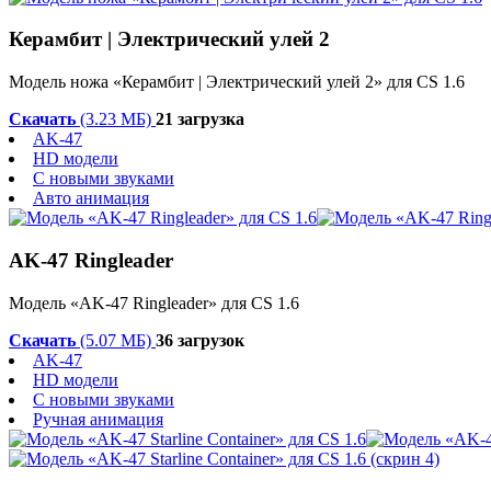
Керамбит | Электрический улей 2
Модель ножа «Керамбит | Электрический улей 2» для CS 1.6
Скачать
(3.23 МБ)
21 загрузка
AK-47
HD модели
С новыми звуками
Авто анимация
AK-47 Ringleader
Модель «AK-47 Ringleader» для CS 1.6
Скачать
(5.07 МБ)
36 загрузок
AK-47
HD модели
С новыми звуками
Ручная анимация