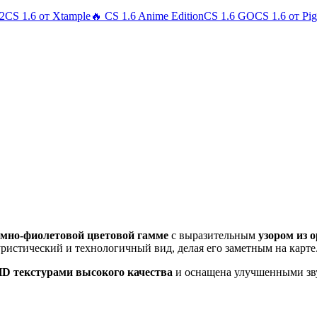
 2
CS 1.6 от Xtample
🔥 CS 1.6 Anime Edition
CS 1.6 GO
CS 1.6 от Pi
ёмно-фиолетовой цветовой гамме
с выразительным
узором из 
ристический и технологичный вид, делая его заметным на карте
D текстурами высокого качества
и оснащена улучшенными зву