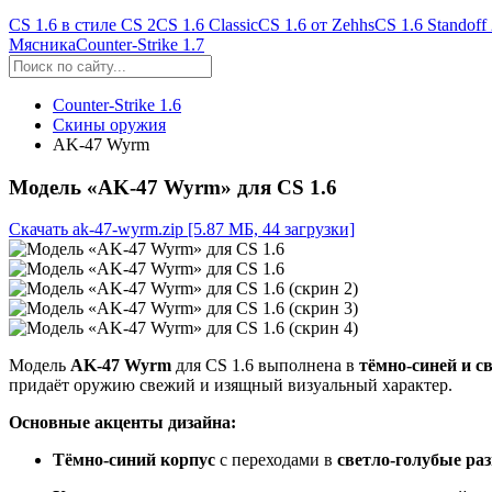
CS 1.6 в стиле CS 2
CS 1.6 Classic
CS 1.6 от Zehhs
CS 1.6 Standoff
Мясника
Counter-Strike 1.7
Counter-Strike 1.6
Скины оружия
AK-47 Wyrm
Модель «AK-47 Wyrm» для CS 1.6
Скачать ak-47-wyrm.zip
[5.87 МБ, 44 загрузки]
Модель
AK-47 Wyrm
для CS 1.6 выполнена в
тёмно-синей и с
придаёт оружию свежий и изящный визуальный характер.
Основные акценты дизайна:
Тёмно-синий корпус
с переходами в
светло-голубые ра