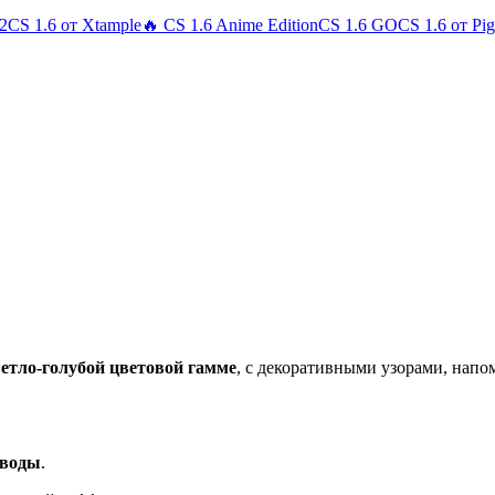
 2
CS 1.6 от Xtample
🔥 CS 1.6 Anime Edition
CS 1.6 GO
CS 1.6 от Pi
ветло-голубой цветовой гамме
, с декоративными узорами, на
зводы
.