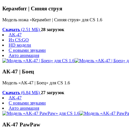
Керамбит | Синяя струя
Модель ножа «Керамбит | Синяя струя» для CS 1.6
Скачать
(2.51 МБ)
28 загрузок
AK-47
Из CS:GO
HD модели
С новыми звуками
Авто анимация
АК-47 | Боец
Модель «АК-47 | Боец» для CS 1.6
Скачать
(6.84 МБ)
27 загрузок
AK-47
С новыми звуками
Авто анимация
AK-47 PawPaw