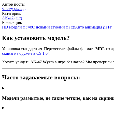
Автор поста:
skeezy
(skeezy)
Категория:
AK-47
(317)
Коллекция:
HD модели
С новыми звуками
Авто анимация
(1070)
(1852)
(1818)
Как установить модель?
Установка стандартная. Переместите файлы формата
MDL
из ар
скины на оружие в CS 1.6
".
Хотите увидеть
AK-47 Wyrm
в игре без лагов? Мы проверили 
Часто задаваемые вопросы:
Модели размытые, не такие четкие, как на скрин