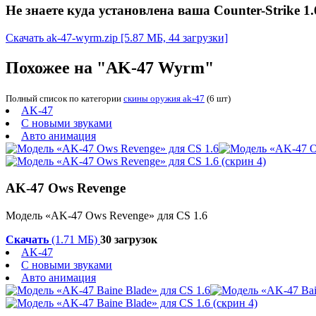
Не знаете куда установлена ваша Counter-Strike 1.
Скачать ak-47-wyrm.zip
[5.87 МБ, 44 загрузки]
Похожее на "AK-47 Wyrm"
Полный список по категории
скины оружия ak-47
(6 шт)
AK-47
С новыми звуками
Авто анимация
AK-47 Ows Revenge
Модель «AK-47 Ows Revenge» для CS 1.6
Скачать
(1.71 МБ)
30 загрузок
AK-47
С новыми звуками
Авто анимация