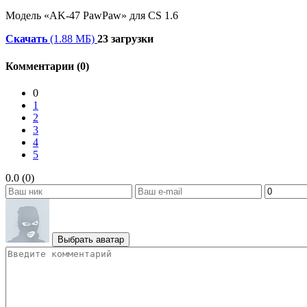
Модель «AK-47 PawPaw» для CS 1.6
Скачать
(1.88 МБ)
23 загрузки
Комментарии (0)
0
1
2
3
4
5
0.0 (0)
Выбрать аватар