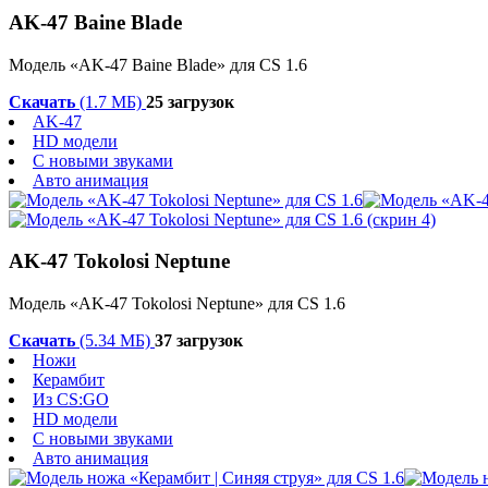
AK-47 Baine Blade
Модель «AK-47 Baine Blade» для CS 1.6
Скачать
(1.7 МБ)
25 загрузок
AK-47
HD модели
С новыми звуками
Авто анимация
AK-47 Tokolosi Neptune
Модель «AK-47 Tokolosi Neptune» для CS 1.6
Скачать
(5.34 МБ)
37 загрузок
Ножи
Керамбит
Из CS:GO
HD модели
С новыми звуками
Авто анимация