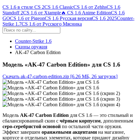
CS 1.6 в стиле CS 2
CS 1.6 Classic
CS 1.6 от Zehhs
CS 1.6
Standoff 2
CS 1.6 от Xtample
🔥 CS 1.6 Anime Edition
CS 1.6
GO
CS 1.6 от Pigeon
CS 1.6 Русская версия
CS 1.6 2025
Counter-
Strike 1.7
CS 1.6 от Русского Мясника
Counter-Strike 1.6
Скины оружия
AK-47 Carbon Edition
Модель «AK-47 Carbon Edition» для CS 1.6
Скачать ak-47-carbon-edition.zip
[6.26 МБ, 26 загрузок]
Модель
AK-47 Carbon Edition
для CS 1.6 — это стильный и
сбалансированный скин с
чёрным корпусом
, дополненным
серо-серебристой основой
по остальной части оружия.
Эффект завершен
оранжевыми акцентами
на магазине,
корпусе и отдельных элементах, которые придают дизайну