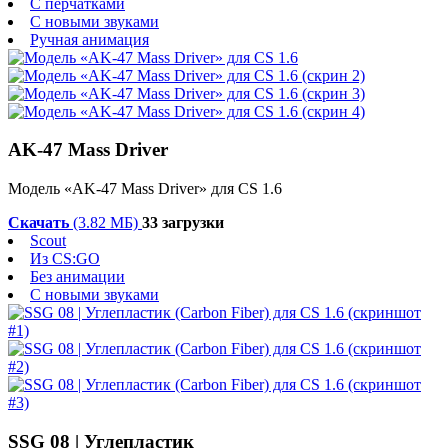
С перчатками
С новыми звуками
Ручная анимация
AK-47 Mass Driver
Модель «AK-47 Mass Driver» для CS 1.6
Скачать
(3.82 МБ)
33 загрузки
Scout
Из CS:GO
Без анимации
С новыми звуками
SSG 08 | Углепластик