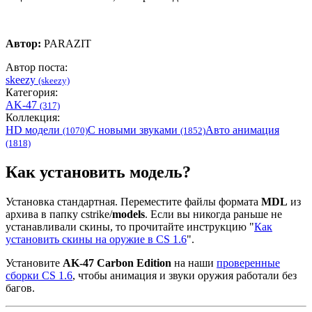
Автор:
PARAZIT
Автор поста:
skeezy
(skeezy)
Категория:
AK-47
(317)
Коллекция:
HD модели
С новыми звуками
Авто анимация
(1070)
(1852)
(1818)
Как установить модель?
Установка стандартная. Переместите файлы формата
MDL
из
архива в папку cstrike/
models
. Если вы никогда раньше не
устанавливали скины, то прочитайте инструкцию "
Как
установить скины на оружие в CS 1.6
".
Установите
AK-47 Carbon Edition
на наши
проверенные
сборки CS 1.6
, чтобы анимация и звуки оружия работали без
багов.