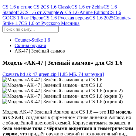
CS 1.6 в стиле CS 2
CS 1.6 Classic
CS 1.6 от Zehhs
CS 1.6
Standoff 2
CS 1.6 от Xtample
🔥 CS 1.6 Anime Edition
CS 1.6
GO
CS 1.6 от Pigeon
CS 1.6 Русская версия
CS 1.6 2025
Counter-
Strike 1.7
CS 1.6 от Русского Мясника
Counter-Strike 1.6
Скины оружия
АК-47 | Зелёный азимов
Модель «АК-47 | Зелёный азимов» для CS 1.6
Скачать hd-ak-47-green.zip
[1.85 МБ, 74 загрузки]
Модель AK-47 Зеленый Азимов для CS 1.6 — это
HD модель
из CS:GO
, созданная в фирменном стиле линейки Asimov, но
с обновлённой цветовой схемой. Корпус автомата окрашен в
бело-зелёные тона
с
чёрными акцентами и геометрическим
узором
, что придаёт оружию свежий и технологичный вид.