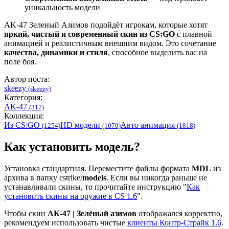
уникальность модели
AK-47 Зеленый Азимов подойдёт игрокам, которые хотят
яркий, чистый и современный скин из CS:GO
с плавной
анимацией и реалистичным внешним видом. Это сочетание
качества, динамики и стиля
, способное выделить вас на
поле боя.
Автор поста:
skeezy
(skeezy)
Категория:
AK-47
(317)
Коллекция:
Из CS:GO
HD модели
Авто анимация
(1254)
(1070)
(1818)
Как установить модель?
Установка стандартная. Переместите файлы формата
MDL
из
архива в папку cstrike/
models
. Если вы никогда раньше не
устанавливали скины, то прочитайте инструкцию "
Как
установить скины на оружие в CS 1.6
".
Чтобы скин
АК-47 | Зелёный азимов
отображался корректно,
рекомендуем использовать чистые
клиенты Контр-Страйк 1.6
.