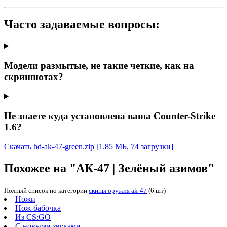
Часто задаваемые вопросы:
Модели размытые, не такие четкие, как на
скриншотах?
Не знаете куда установлена ваша Counter-Strike
1.6?
Скачать hd-ak-47-green.zip
[1.85 МБ, 74 загрузки]
Похожее на "АК-47 | Зелёный азимов"
Полный список по категории
скины оружия ak-47
(6 шт)
Ножи
Нож-бабочка
Из CS:GO
С новыми звуками