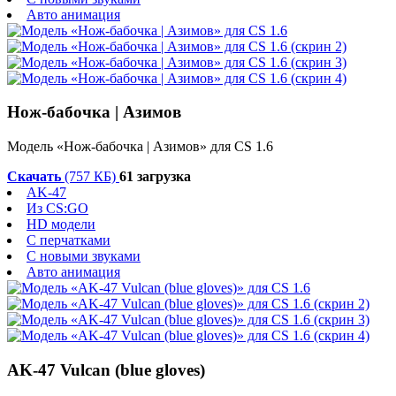
Авто анимация
Нож-бабочка | Азимов
Модель «Нож-бабочка | Азимов» для CS 1.6
Скачать
(757 КБ)
61 загрузка
AK-47
Из CS:GO
HD модели
С перчатками
С новыми звуками
Авто анимация
AK-47 Vulcan (blue gloves)