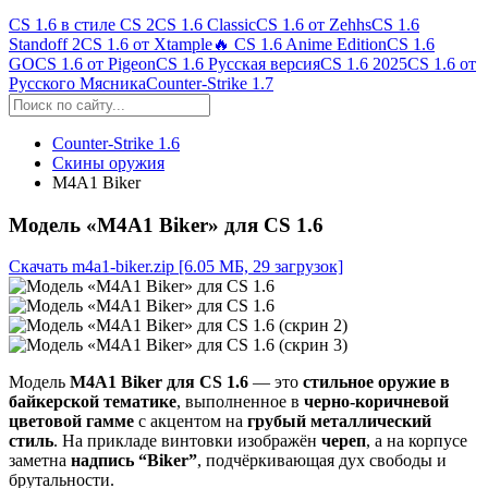
CS 1.6 в стиле CS 2
CS 1.6 Classic
CS 1.6 от Zehhs
CS 1.6
Standoff 2
CS 1.6 от Xtample
🔥 CS 1.6 Anime Edition
CS 1.6
GO
CS 1.6 от Pigeon
CS 1.6 Русская версия
CS 1.6 2025
CS 1.6 от
Русского Мясника
Counter-Strike 1.7
Counter-Strike 1.6
Скины оружия
M4A1 Biker
Модель «M4A1 Biker» для CS 1.6
Скачать m4a1-biker.zip
[6.05 МБ, 29 загрузок]
Модель
M4A1 Biker для CS 1.6
— это
стильное оружие в
байкерской тематике
, выполненное в
черно-коричневой
цветовой гамме
с акцентом на
грубый металлический
стиль
. На прикладе винтовки изображён
череп
, а на корпусе
заметна
надпись “Biker”
, подчёркивающая дух свободы и
брутальности.