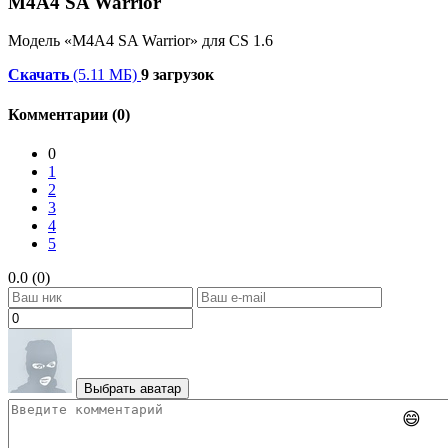
M4A4 SA Warrior
Модель «M4A4 SA Warrior» для CS 1.6
Скачать
(5.11 МБ)
9 загрузок
Комментарии (0)
0
1
2
3
4
5
0.0 (0)
Выбрать аватар
😄