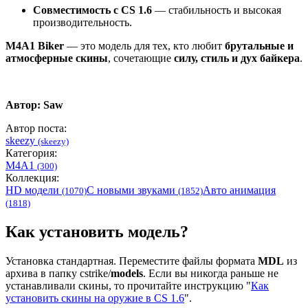
Совместимость с CS 1.6
— стабильность и высокая
производительность.
M4A1 Biker
— это модель для тех, кто любит
брутальные и
атмосферные скины
, сочетающие
силу, стиль и дух байкера
.
Автор:
Saw
Автор поста:
skeezy
(skeezy)
Категория:
M4A1
(300)
Коллекция:
HD модели
С новыми звуками
Авто анимация
(1070)
(1852)
(1818)
Как установить модель?
Установка стандартная. Переместите файлы формата
MDL
из
архива в папку cstrike/
models
. Если вы никогда раньше не
устанавливали скины, то прочитайте инструкцию "
Как
установить скины на оружие в CS 1.6
".