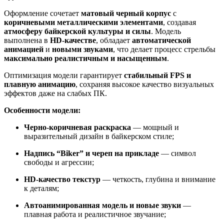
Оформление сочетает
матовый черный корпус
с
коричневыми металлическими элементами
, создавая
атмосферу байкерской культуры и силы
. Модель
выполнена в
HD-качестве
, обладает
автоматической
анимацией
и
новыми звуками
, что делает процесс стрельбы
максимально реалистичным и насыщенным
.
Оптимизация модели гарантирует
стабильный FPS и
плавную анимацию
, сохраняя высокое качество визуальных
эффектов даже на слабых ПК.
Особенности модели:
Черно-коричневая раскраска
— мощный и
выразительный дизайн в байкерском стиле;
Надпись “Biker” и череп на прикладе
— символ
свободы и агрессии;
HD-качество текстур
— четкость, глубина и внимание
к деталям;
Автоанимированная модель и новые звуки
—
плавная работа и реалистичное звучание;