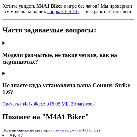
Хотите увидеть
M4A1 Biker
в игре без лагов? Мы проверили
эту модель на наших
сборках CS 1.6
— всё работает идеально.
Часто задаваемые вопросы:
Модели размытые, не такие четкие, как на
скриншотах?
Не знаете куда установлена ваша Counter-Strike
1.6?
Скачать m4a1-biker.zip
[6.05 МБ, 29 загрузок]
Похожее на "M4A1 Biker"
Полный список по категории
скины оружия m4a1
(6 шт)
AK-47