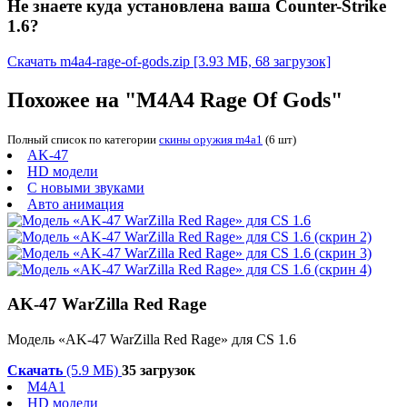
Не знаете куда установлена ваша Counter-Strike
1.6?
Скачать m4a4-rage-of-gods.zip
[3.93 МБ, 68 загрузок]
Похожее на "M4A4 Rage Of Gods"
Полный список по категории
скины оружия m4a1
(6 шт)
AK-47
HD модели
С новыми звуками
Авто анимация
AK-47 WarZilla Red Rage
Модель «AK-47 WarZilla Red Rage» для CS 1.6
Скачать
(5.9 МБ)
35 загрузок
M4A1
HD модели