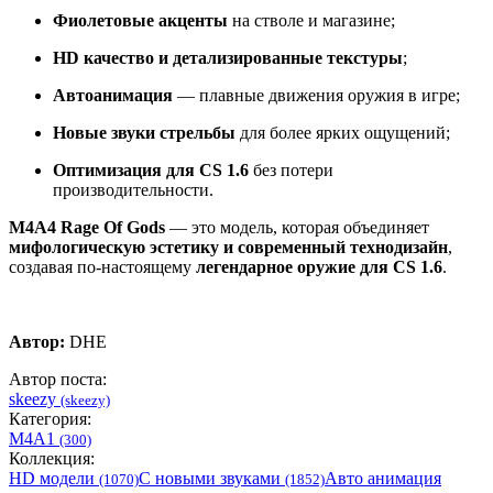
Фиолетовые акценты
на стволе и магазине;
HD качество и детализированные текстуры
;
Автоанимация
— плавные движения оружия в игре;
Новые звуки стрельбы
для более ярких ощущений;
Оптимизация для CS 1.6
без потери
производительности.
M4A4 Rage Of Gods
— это модель, которая объединяет
мифологическую эстетику и современный технодизайн
,
создавая по-настоящему
легендарное оружие для CS 1.6
.
Автор:
DHE
Автор поста:
skeezy
(skeezy)
Категория:
M4A1
(300)
Коллекция:
HD модели
С новыми звуками
Авто анимация
(1070)
(1852)