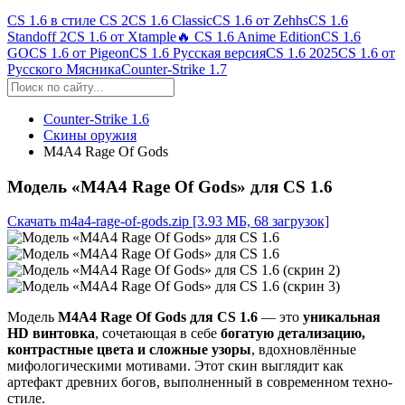
CS 1.6 в стиле CS 2
CS 1.6 Classic
CS 1.6 от Zehhs
CS 1.6
Standoff 2
CS 1.6 от Xtample
🔥 CS 1.6 Anime Edition
CS 1.6
GO
CS 1.6 от Pigeon
CS 1.6 Русская версия
CS 1.6 2025
CS 1.6 от
Русского Мясника
Counter-Strike 1.7
Counter-Strike 1.6
Скины оружия
M4A4 Rage Of Gods
Модель «M4A4 Rage Of Gods» для CS 1.6
Скачать m4a4-rage-of-gods.zip
[3.93 МБ, 68 загрузок]
Модель
M4A4 Rage Of Gods для CS 1.6
— это
уникальная
HD винтовка
, сочетающая в себе
богатую детализацию,
контрастные цвета и сложные узоры
, вдохновлённые
мифологическими мотивами. Этот скин выглядит как
артефакт древних богов, выполненный в современном техно-
стиле.