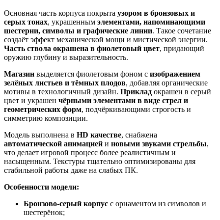
Основная часть корпуса покрыта
узором в бронзовых и
серых тонах
, украшенным
элементами, напоминающими
шестерни, символы и графические линии
. Такое сочетание
создаёт эффект механической мощи и мистической энергии.
Часть ствола окрашена в фиолетовый цвет
, придающий
оружию глубину и выразительность.
Магазин
выделяется фиолетовым фоном с
изображением
зелёных листьев и тёмных плодов
, добавляя органические
мотивы в технологичный дизайн.
Приклад
окрашен в серый
цвет и украшен
чёрными элементами в виде стрел и
геометрических форм
, подчёркивающими строгость и
симметрию композиции.
Модель выполнена в
HD качестве
, снабжена
автоматической анимацией
и
новыми звуками стрельбы
,
что делает игровой процесс более реалистичным и
насыщенным. Текстуры тщательно оптимизированы для
стабильной работы даже на слабых ПК.
Особенности модели:
Бронзово-серый корпус
с орнаментом из символов и
шестерёнок;