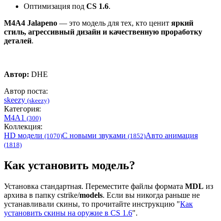
Оптимизация под
CS 1.6
.
M4A4 Jalapeno
— это модель для тех, кто ценит
яркий
стиль, агрессивный дизайн и качественную проработку
деталей
.
Автор:
DHE
Автор поста:
skeezy
(skeezy)
Категория:
M4A1
(300)
Коллекция:
HD модели
С новыми звуками
Авто анимация
(1070)
(1852)
(1818)
Как установить модель?
Установка стандартная. Переместите файлы формата
MDL
из
архива в папку cstrike/
models
. Если вы никогда раньше не
устанавливали скины, то прочитайте инструкцию "
Как
установить скины на оружие в CS 1.6
".