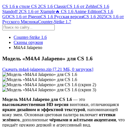
CS 1.6 в стиле CS 2
CS 1.6 Classic
CS 1.6 от Zehhs
CS 1.6
Standoff 2
CS 1.6 от Xtample
🔥 CS 1.6 Anime Edition
CS 1.6
GO
CS 1.6 от Pigeon
CS 1.6 Русская версия
CS 1.6 2025
CS 1.6 от
Русского Мясника
Counter-Strike 1.7
Counter-Strike 1.6
Скины оружия
M4A4 Jalapeno
Модель «M4A4 Jalapeno» для CS 1.6
Скачать m4a4-jalapeno.zip
[7.21 МБ, 0 загрузок]
Модель M4A4 Jalapeno для CS 1.6
— это
высококачественная HD версия
винтовки, отличающаяся
ярким дизайном и эффектной текстурой
, напоминающей
кожу змеи. Основная цветовая палитра включает
оттенки
зелёного
, дополненные
чёрными и жёлтыми акцентами
, что
придаёт оружию дерзкий и агрессивный вид.