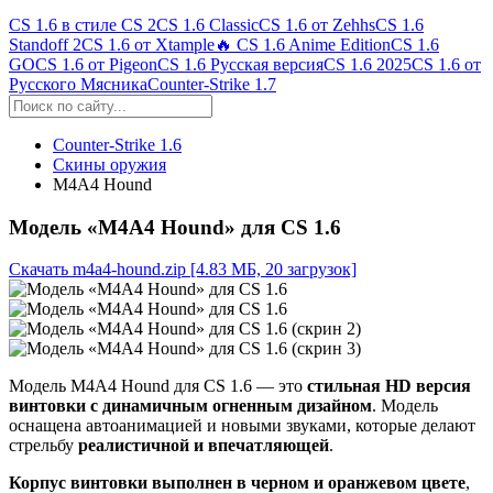
CS 1.6 в стиле CS 2
CS 1.6 Classic
CS 1.6 от Zehhs
CS 1.6
Standoff 2
CS 1.6 от Xtample
🔥 CS 1.6 Anime Edition
CS 1.6
GO
CS 1.6 от Pigeon
CS 1.6 Русская версия
CS 1.6 2025
CS 1.6 от
Русского Мясника
Counter-Strike 1.7
Counter-Strike 1.6
Скины оружия
M4A4 Hound
Модель «M4A4 Hound» для CS 1.6
Скачать m4a4-hound.zip
[4.83 МБ, 20 загрузок]
Модель M4A4 Hound для CS 1.6 — это
стильная HD версия
винтовки с динамичным огненным дизайном
. Модель
оснащена автоанимацией и новыми звуками, которые делают
стрельбу
реалистичной и впечатляющей
.
Корпус винтовки выполнен в черном и оранжевом цвете
,