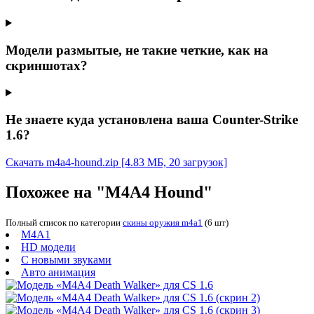
Модели размытые, не такие четкие, как на
скриншотах?
Не знаете куда установлена ваша Counter-Strike
1.6?
Скачать m4a4-hound.zip
[4.83 МБ, 20 загрузок]
Похожее на "M4A4 Hound"
Полный список по категории
скины оружия m4a1
(6 шт)
M4A1
HD модели
С новыми звуками
Авто анимация