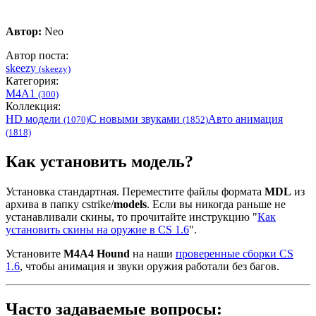
Автор:
Neo
Автор поста:
skeezy
(skeezy)
Категория:
M4A1
(300)
Коллекция:
HD модели
С новыми звуками
Авто анимация
(1070)
(1852)
(1818)
Как установить модель?
Установка стандартная. Переместите файлы формата
MDL
из
архива в папку cstrike/
models
. Если вы никогда раньше не
устанавливали скины, то прочитайте инструкцию "
Как
установить скины на оружие в CS 1.6
".
Установите
M4A4 Hound
на наши
проверенные сборки CS
1.6
, чтобы анимация и звуки оружия работали без багов.
Часто задаваемые вопросы: