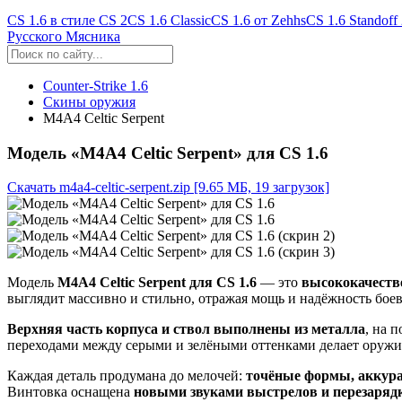
CS 1.6 в стиле CS 2
CS 1.6 Classic
CS 1.6 от Zehhs
CS 1.6 Standoff
Русского Мясника
Counter-Strike 1.6
Скины оружия
M4A4 Celtic Serpent
Модель «M4A4 Celtic Serpent» для CS 1.6
Скачать m4a4-celtic-serpent.zip
[9.65 МБ, 19 загрузок]
Модель
M4A4 Celtic Serpent для CS 1.6
— это
высококачеств
выглядит массивно и стильно, отражая мощь и надёжность бое
Верхняя часть корпуса и ствол выполнены из металла
, на 
переходами между серыми и зелёными оттенками делает оружи
Каждая деталь продумана до мелочей:
точёные формы, аккура
Винтовка оснащена
новыми звуками выстрелов и перезаряд