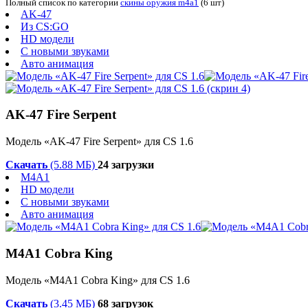
Полный список по категории
скины оружия m4a1
(6 шт)
AK-47
Из CS:GO
HD модели
С новыми звуками
Авто анимация
AK-47 Fire Serpent
Модель «AK-47 Fire Serpent» для CS 1.6
Скачать
(5.88 МБ)
24 загрузки
M4A1
HD модели
С новыми звуками
Авто анимация
M4A1 Cobra King
Модель «M4A1 Cobra King» для CS 1.6
Скачать
(3.45 МБ)
68 загрузок