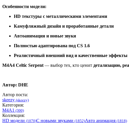
Особенности модели:
HD текстуры с металлическими элементами
Камуфляжный дизайн и проработанные детали
Автоанимация и новые звуки
Полностью адаптирована под CS 1.6
Реалистичный внешний вид и качественные эффекты
M4A4 Celtic Serpent
— выбор тех, кто ценит
детализацию, ре
Автор:
DHE
Автор поста:
skeezy
(skeezy)
Категория:
M4A1
(300)
Коллекция:
HD модели
С новыми звуками
Авто анимация
(1070)
(1852)
(1818)