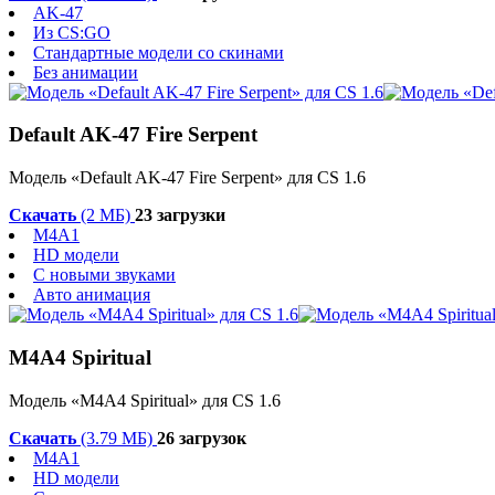
AK-47
Из CS:GO
Стандартные модели со скинами
Без анимации
Default AK-47 Fire Serpent
Модель «Default AK-47 Fire Serpent» для CS 1.6
Скачать
(2 МБ)
23 загрузки
M4A1
HD модели
С новыми звуками
Авто анимация
M4A4 Spiritual
Модель «M4A4 Spiritual» для CS 1.6
Скачать
(3.79 МБ)
26 загрузок
M4A1
HD модели