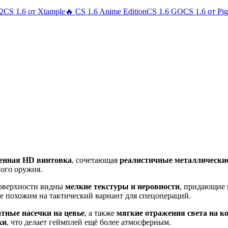
 2
CS 1.6 от Xtample
🔥 CS 1.6 Anime Edition
CS 1.6 GO
CS 1.6 от Pi
енная HD винтовка
, сочетающая
реалистичные металлически
вого оружия.
поверхности видны
мелкие текстуры и неровности
, придающие 
е похожим на тактический вариант для спецопераций.
тные насечки на цевье
, а также
мягкие отражения света на к
ки
, что делает геймплей ещё более атмосферным.