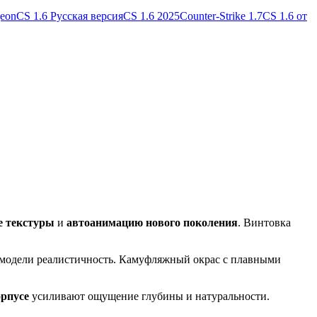
geon
CS 1.6 Русская версия
CS 1.6 2025
Counter-Strike 1.7
CS 1.6 от
е текстуры
и
автоанимацию нового поколения
. Винтовка
модели реалистичность. Камуфляжный окрас с плавными
орпусе
усиливают ощущение глубины и натуральности.