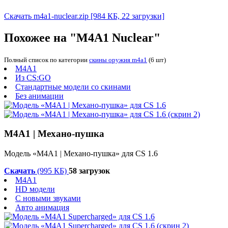
Скачать m4a1-nuclear.zip
[984 КБ, 22 загрузки]
Похожее на "M4A1 Nuclear"
Полный список по категории
скины оружия m4a1
(6 шт)
M4A1
Из CS:GO
Стандартные модели со скинами
Без анимации
M4A1 | Механо-пушка
Модель «M4A1 | Механо-пушка» для CS 1.6
Скачать
(995 КБ)
58 загрузок
M4A1
HD модели
С новыми звуками
Авто анимация