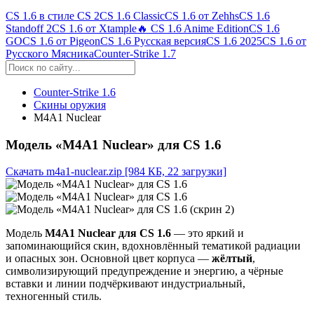
CS 1.6 в стиле CS 2
CS 1.6 Classic
CS 1.6 от Zehhs
CS 1.6
Standoff 2
CS 1.6 от Xtample
🔥 CS 1.6 Anime Edition
CS 1.6
GO
CS 1.6 от Pigeon
CS 1.6 Русская версия
CS 1.6 2025
CS 1.6 от
Русского Мясника
Counter-Strike 1.7
Counter-Strike 1.6
Скины оружия
M4A1 Nuclear
Модель «M4A1 Nuclear» для CS 1.6
Скачать m4a1-nuclear.zip
[984 КБ, 22 загрузки]
Модель
M4A1 Nuclear для CS 1.6
— это яркий и
запоминающийся скин, вдохновлённый тематикой радиации
и опасных зон. Основной цвет корпуса —
жёлтый
,
символизирующий предупреждение и энергию, а чёрные
вставки и линии подчёркивают индустриальный,
техногенный стиль.