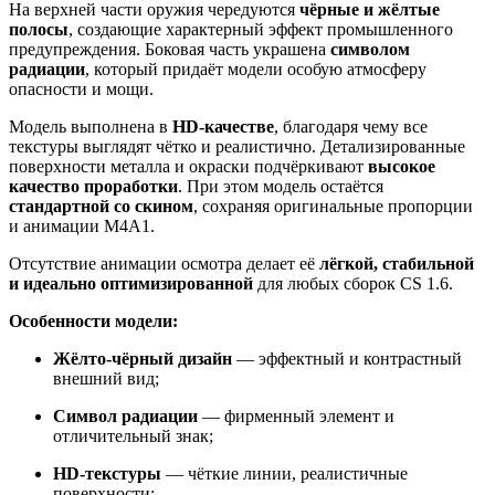
На верхней части оружия чередуются
чёрные и жёлтые
полосы
, создающие характерный эффект промышленного
предупреждения. Боковая часть украшена
символом
радиации
, который придаёт модели особую атмосферу
опасности и мощи.
Модель выполнена в
HD-качестве
, благодаря чему все
текстуры выглядят чётко и реалистично. Детализированные
поверхности металла и окраски подчёркивают
высокое
качество проработки
. При этом модель остаётся
стандартной со скином
, сохраняя оригинальные пропорции
и анимации M4A1.
Отсутствие анимации осмотра делает её
лёгкой, стабильной
и идеально оптимизированной
для любых сборок CS 1.6.
Особенности модели:
Жёлто-чёрный дизайн
— эффектный и контрастный
внешний вид;
Символ радиации
— фирменный элемент и
отличительный знак;
HD-текстуры
— чёткие линии, реалистичные
поверхности;