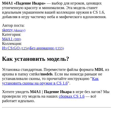
M4A1 «Падение Икара»
— выбор для игроков, ценящих
утонченную красоту и минимализм. Эта модель станет
идеальным украшением вашей коллекции оружия в CS 1.6,
добавляя в игру частичку неба и мифического вдохновения.
Автор поста:
skeezy
(skeezy)
Категория:
M4A1
(300)
Коллекция:
Из CS:GO
Без анимации
(1254)
(1355)
Как установить модель?
Установка стандартная. Переместите файлы формата
MDL
из
архива в папку cstrike/
models
. Если вы никогда раньше не
устанавливали скины, то прочитайте инструкцию "
Как
установить скины на оружие в CS 1.6
".
Хотите увидеть
M4A1 | Падение Икара
в игре без лагов? Мы
проверили эту модель на наших
сборках CS 1.6
— всё
работает идеально.