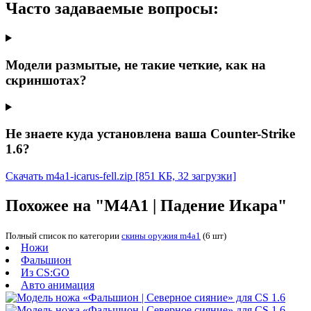
Часто задаваемые вопросы:
Модели размытые, не такие четкие, как на
скриншотах?
Не знаете куда установлена ваша Counter-Strike
1.6?
Скачать m4a1-icarus-fell.zip
[851 КБ, 32 загрузки]
Похожее на "M4A1 | Падение Икара"
Полный список по категории
скины оружия m4a1
(6 шт)
Ножи
Фальшион
Из CS:GO
Авто анимация