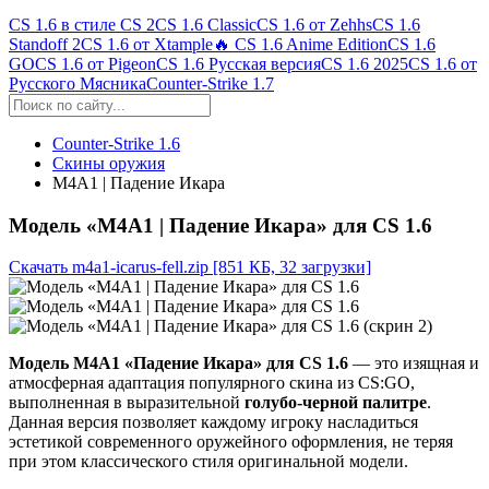
CS 1.6 в стиле CS 2
CS 1.6 Classic
CS 1.6 от Zehhs
CS 1.6
Standoff 2
CS 1.6 от Xtample
🔥 CS 1.6 Anime Edition
CS 1.6
GO
CS 1.6 от Pigeon
CS 1.6 Русская версия
CS 1.6 2025
CS 1.6 от
Русского Мясника
Counter-Strike 1.7
Counter-Strike 1.6
Скины оружия
M4A1 | Падение Икара
Модель «M4A1 | Падение Икара» для CS 1.6
Скачать m4a1-icarus-fell.zip
[851 КБ, 32 загрузки]
Модель M4A1 «Падение Икара» для CS 1.6
— это изящная и
атмосферная адаптация популярного скина из CS:GO,
выполненная в выразительной
голубо-черной палитре
.
Данная версия позволяет каждому игроку насладиться
эстетикой современного оружейного оформления, не теряя
при этом классического стиля оригинальной модели.