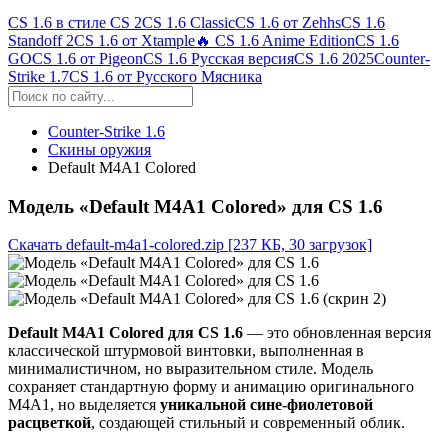
CS 1.6 в стиле CS 2
CS 1.6 Classic
CS 1.6 от Zehhs
CS 1.6
Standoff 2
CS 1.6 от Xtample
🔥 CS 1.6 Anime Edition
CS 1.6
GO
CS 1.6 от Pigeon
CS 1.6 Русская версия
CS 1.6 2025
Counter-
Strike 1.7
CS 1.6 от Русского Мясника
Counter-Strike 1.6
Скины оружия
Default M4A1 Colored
Модель «Default M4A1 Colored» для CS 1.6
Скачать default-m4a1-colored.zip
[237 КБ, 30 загрузок]
Default M4A1 Colored для CS 1.6
— это обновленная версия
классической штурмовой винтовки, выполненная в
минималистичном, но выразительном стиле. Модель
сохраняет стандартную форму и анимацию оригинального
M4A1, но выделяется
уникальной сине-фиолетовой
расцветкой
, создающей стильный и современный облик.