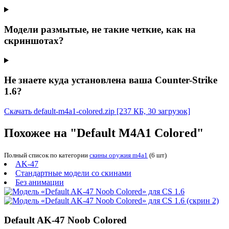
Модели размытые, не такие четкие, как на
скриншотах?
Не знаете куда установлена ваша Counter-Strike
1.6?
Скачать default-m4a1-colored.zip
[237 КБ, 30 загрузок]
Похожее на "Default M4A1 Colored"
Полный список по категории
скины оружия m4a1
(6 шт)
AK-47
Стандартные модели со скинами
Без анимации
Default AK-47 Noob Colored