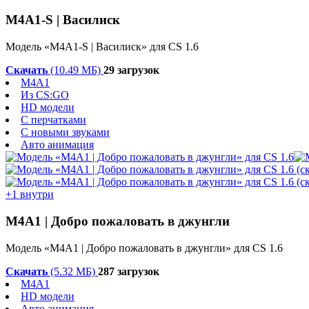
M4A1-S | Василиск
Модель «M4A1-S | Василиск» для CS 1.6
Скачать
(10.49 МБ)
29 загрузок
M4A1
Из CS:GO
HD модели
С перчатками
С новыми звуками
Авто анимация
+1 внутри
М4А1 | Добро пожаловать в джунгли
Модель «М4А1 | Добро пожаловать в джунгли» для CS 1.6
Скачать
(5.32 МБ)
287 загрузок
M4A1
HD модели
Авто анимация