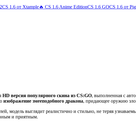
 2
CS 1.6 от Xtample
🔥 CS 1.6 Anime Edition
CS 1.6 GO
CS 1.6 от Pi
я
HD версия популярного скина из CS:GO
, выполненная с авт
но
изображение змееподобного дракона
, придающее оружию зл
алей, модель выглядит реалистично и стильно, не теряя узнава
авным и приятным.