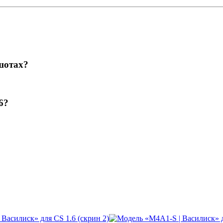
шотах?
6?