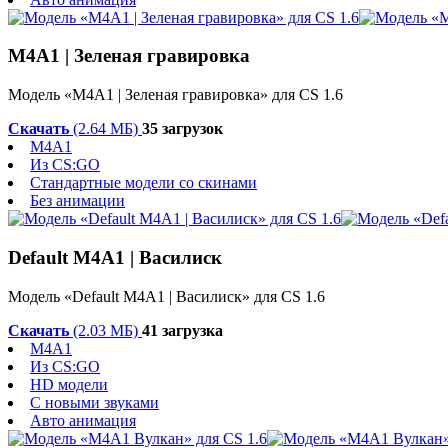
М4А1 | Зеленая гравировка
Модель «М4А1 | Зеленая гравировка» для CS 1.6
Скачать
(2.64 МБ)
35 загрузок
M4A1
Из CS:GO
Стандартные модели со скинами
Без анимации
Default M4A1 | Василиск
Модель «Default M4A1 | Василиск» для CS 1.6
Скачать
(2.03 МБ)
41 загрузка
M4A1
Из CS:GO
HD модели
С новыми звуками
Авто анимация