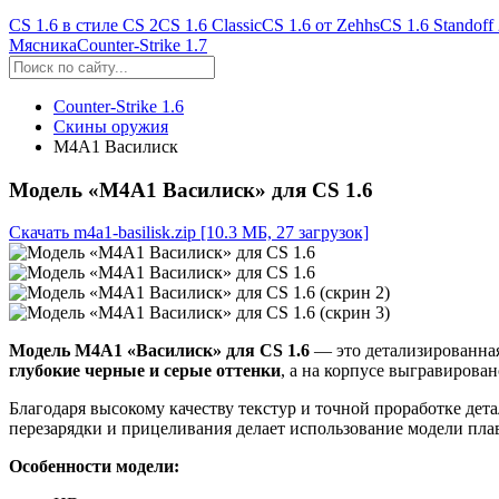
CS 1.6 в стиле CS 2
CS 1.6 Classic
CS 1.6 от Zehhs
CS 1.6 Standoff
Мясника
Counter-Strike 1.7
Counter-Strike 1.6
Скины оружия
М4А1 Василиск
Модель «М4А1 Василиск» для CS 1.6
Скачать m4a1-basilisk.zip
[10.3 МБ, 27 загрузок]
Модель M4A1 «Василиск» для CS 1.6
— это детализированна
глубокие черные и серые оттенки
, а на корпусе выгравирова
Благодаря высокому качеству текстур и точной проработке дет
перезарядки и прицеливания делает использование модели пл
Особенности модели: