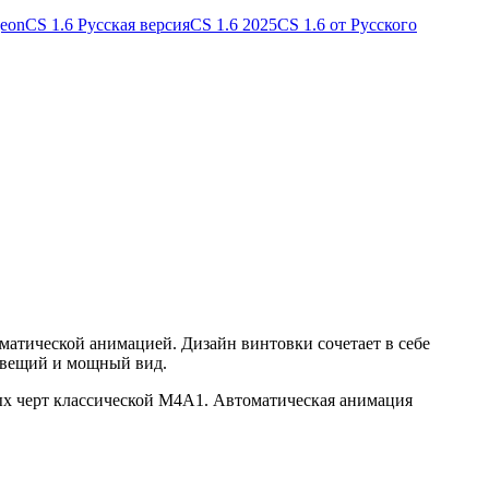
geon
CS 1.6 Русская версия
CS 1.6 2025
CS 1.6 от Русского
оматической анимацией. Дизайн винтовки сочетает в себе
овещий и мощный вид.
емых черт классической M4A1. Автоматическая анимация