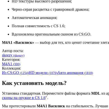
HD текстуры высокого разрешения;
Черно-серая расцветка с гравировкой дракона;
Автоматическая анимация;
Полная совместимость с CS 1.6;
Вдохновлена оригинальным скином из CS:GO.
M4A1 «Василиск»
— выбор для тех, кто ценит сочетание элег
Автор поста:
skeezy
(skeezy)
Категория:
M4A1
(300)
Коллекция:
Из CS:GO
HD модели
Авто анимация
(1254)
(1070)
(1818)
Как установить модель?
Установка стандартная. Переместите файлы формата
MDL
из ар
скины на оружие в CS 1.6
".
Мы протестировали
М4А1 Василиск
на стабильность. Лучшая