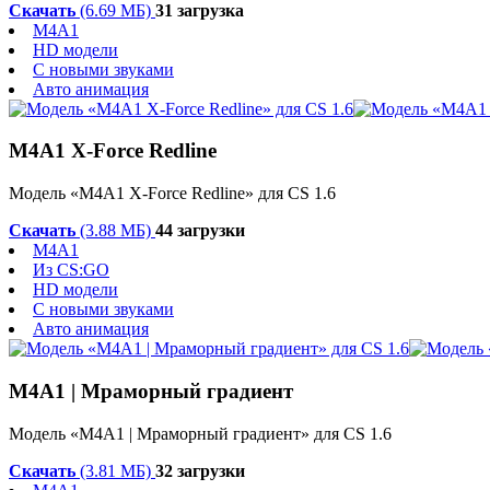
Скачать
(6.69 МБ)
31 загрузка
M4A1
HD модели
С новыми звуками
Авто анимация
M4A1 X-Force Redline
Модель «M4A1 X-Force Redline» для CS 1.6
Скачать
(3.88 МБ)
44 загрузки
M4A1
Из CS:GO
HD модели
С новыми звуками
Авто анимация
M4A1 | Мраморный градиент
Модель «M4A1 | Мраморный градиент» для CS 1.6
Скачать
(3.81 МБ)
32 загрузки