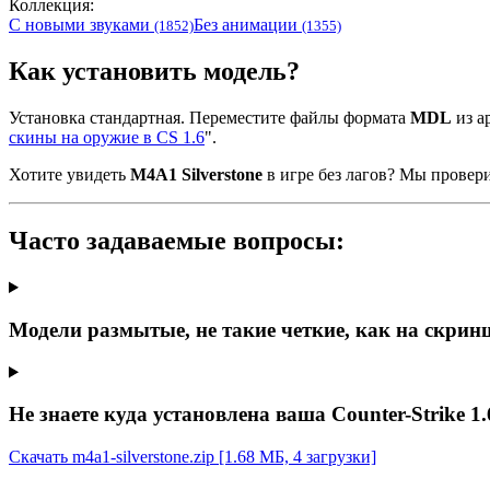
Коллекция:
С новыми звуками
Без анимации
(1852)
(1355)
Как установить модель?
Установка стандартная. Переместите файлы формата
MDL
из ар
скины на оружие в CS 1.6
".
Хотите увидеть
M4A1 Silverstone
в игре без лагов? Мы провер
Часто задаваемые вопросы:
Модели размытые, не такие четкие, как на скрин
Не знаете куда установлена ваша Counter-Strike 1.
Скачать m4a1-silverstone.zip
[1.68 МБ, 4 загрузки]