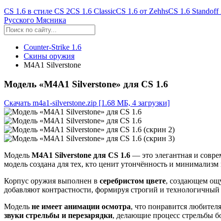
CS 1.6 в стиле CS 2
CS 1.6 Classic
CS 1.6 от Zehhs
CS 1.6 Standoff
Русского Мясника
Counter-Strike 1.6
Скины оружия
M4A1 Silverstone
Модель «M4A1 Silverstone» для CS 1.6
Скачать m4a1-silverstone.zip
[1.68 МБ, 4 загрузки]
Модель
M4A1 Silverstone для CS 1.6
— это элегантная и совр
модель создана для тех, кто ценит утончённость и минимализм
Корпус оружия выполнен в
серебристом цвете
, создающем ощ
добавляют контрастности, формируя строгий и технологичный 
Модель
не имеет анимации осмотра
, что понравится любител
звуки стрельбы и перезарядки
, делающие процесс стрельбы 