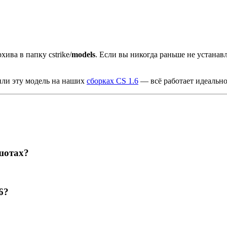
хива в папку cstrike/
models
. Если вы никогда раньше не устана
или эту модель на наших
сборках CS 1.6
— всё работает идеально
шотах?
6?