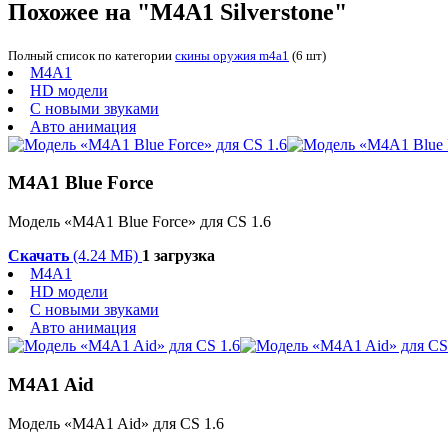
Похожее на "M4A1 Silverstone"
Полный список по категории
скины оружия m4a1
(6 шт)
M4A1
HD модели
С новыми звуками
Авто анимация
M4A1 Blue Force
Модель «M4A1 Blue Force» для CS 1.6
Скачать
(4.24 МБ)
1 загрузка
M4A1
HD модели
С новыми звуками
Авто анимация
M4A1 Aid
Модель «M4A1 Aid» для CS 1.6