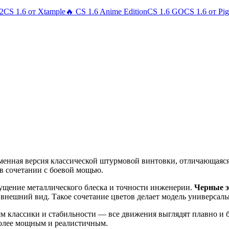
 2
CS 1.6 от Xtample
🔥 CS 1.6 Anime Edition
CS 1.6 GO
CS 1.6 от Pi
еменная версия классической штурмовой винтовки, отличающаяс
 в сочетании с боевой мощью.
ущение металлического блеска и точности инженерии.
Черные 
внешний вид. Такое сочетание цветов делает модель универсал
ям классики и стабильности — все движения выглядят плавно и
более мощным и реалистичным.