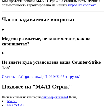
Мы протестировали
М4А1 Страж
на стабильность. Лучшая
совместимость гарантирована на наших
игровых сборках
.
Часто задаваемые вопросы:
Модели размытые, не такие четкие, как на
скриншотах?
Не знаете куда установлена ваша Counter-Strike
1.6?
Скачать m4a1-guardian.zip
[1.96 МБ, 67 загрузок]
Похожее на "М4А1 Страж"
Полный список по категории
скины оружия m4a1
(6 шт)
M4A1
Из CS:GO