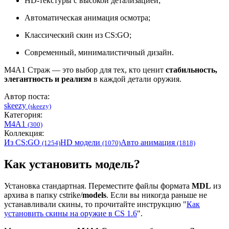
HD-текстуры с высокой детализацией;
Автоматическая анимация осмотра;
Классический скин из CS:GO;
Современный, минималистичный дизайн.
M4A1 Страж — это выбор для тех, кто ценит
стабильность,
элегантность и реализм
в каждой детали оружия.
Автор поста:
skeezy
(skeezy)
Категория:
M4A1
(300)
Коллекция:
Из CS:GO
HD модели
Авто анимация
(1254)
(1070)
(1818)
Как установить модель?
Установка стандартная. Переместите файлы формата
MDL
из
архива в папку cstrike/
models
. Если вы никогда раньше не
устанавливали скины, то прочитайте инструкцию "
Как
установить скины на оружие в CS 1.6
".