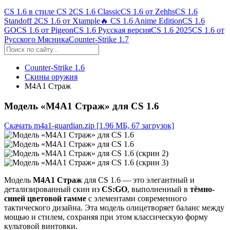
CS 1.6 в стиле CS 2
CS 1.6 Classic
CS 1.6 от Zehhs
CS 1.6
Standoff 2
CS 1.6 от Xtample
🔥 CS 1.6 Anime Edition
CS 1.6
GO
CS 1.6 от Pigeon
CS 1.6 Русская версия
CS 1.6 2025
CS 1.6 от
Русского Мясника
Counter-Strike 1.7
Counter-Strike 1.6
Скины оружия
М4А1 Страж
Модель «М4А1 Страж» для CS 1.6
Скачать m4a1-guardian.zip
[1.96 МБ, 67 загрузок]
Модель
M4A1 Страж
для CS 1.6 — это элегантный и
детализированный скин из
CS:GO
, выполненный в
тёмно-
синей цветовой гамме
с элементами современного
тактического дизайна. Эта модель олицетворяет баланс между
мощью и стилем, сохраняя при этом классическую форму
культовой винтовки.