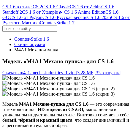
CS 1.6 в стиле CS 2
CS 1.6 Classic
CS 1.6 от Zehhs
CS 1.6
Standoff 2
CS 1.6 от Xtample
🔥 CS 1.6 Anime Edition
CS 1.6
GO
CS 1.6 от Pigeon
CS 1.6 Русская версия
CS 1.6 2025
CS 1.6 от
Русского Мясника
Counter-Strike 1.7
Counter-Strike 1.6
Скины оружия
М4А1 Механо-пушка
Модель «М4А1 Механо-пушка» для CS 1.6
Скачать m4a1-mecha-industries_1.zip
[3.28 МБ, 35 загрузок]
Модель
M4A1 Механо-пушка для CS 1.6
— это современная
и технологичная
HD-модель из CS:GO
, выполненная в
уникальном индустриальном стиле. Винтовка сочетает в себе
белый, чёрный и красный цвета
, что создаёт динамичный и
агрессивный визуальный образ.