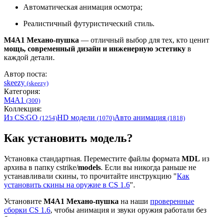
Автоматическая анимация осмотра;
Реалистичный футуристический стиль.
M4A1 Механо-пушка
— отличный выбор для тех, кто ценит
мощь, современный дизайн и инженерную эстетику
в
каждой детали.
Автор поста:
skeezy
(skeezy)
Категория:
M4A1
(300)
Коллекция:
Из CS:GO
HD модели
Авто анимация
(1254)
(1070)
(1818)
Как установить модель?
Установка стандартная. Переместите файлы формата
MDL
из
архива в папку cstrike/
models
. Если вы никогда раньше не
устанавливали скины, то прочитайте инструкцию "
Как
установить скины на оружие в CS 1.6
".
Установите
М4А1 Механо-пушка
на наши
проверенные
сборки CS 1.6
, чтобы анимация и звуки оружия работали без