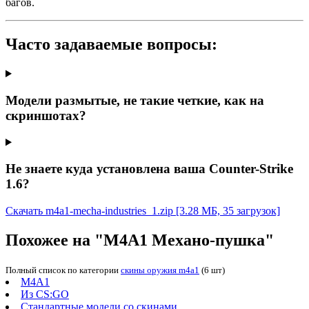
багов.
Часто задаваемые вопросы:
Модели размытые, не такие четкие, как на
скриншотах?
Не знаете куда установлена ваша Counter-Strike
1.6?
Скачать m4a1-mecha-industries_1.zip
[3.28 МБ, 35 загрузок]
Похожее на "М4А1 Механо-пушка"
Полный список по категории
скины оружия m4a1
(6 шт)
M4A1
Из CS:GO
Стандартные модели со скинами