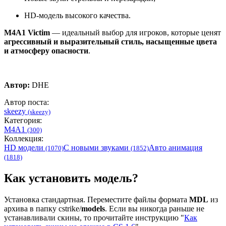
HD-модель высокого качества.
M4A1 Victim
— идеальный выбор для игроков, которые ценят
агрессивный и выразительный стиль, насыщенные цвета
и атмосферу опасности
.
Автор:
DHE
Автор поста:
skeezy
(skeezy)
Категория:
M4A1
(300)
Коллекция:
HD модели
С новыми звуками
Авто анимация
(1070)
(1852)
(1818)
Как установить модель?
Установка стандартная. Переместите файлы формата
MDL
из
архива в папку cstrike/
models
. Если вы никогда раньше не
устанавливали скины, то прочитайте инструкцию "
Как