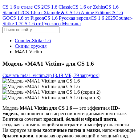
CS 1.6 в стиле CS 2
CS 1.6 Classic
CS 1.6 от Zehhs
CS 1.6
Standoff 2
CS 1.6 от Xtample
🔥 CS 1.6 Anime Edition
CS 1.6
GO
CS 1.6 от Pigeon
CS 1.6 Русская версия
CS 1.6 2025
Counter-
Strike 1.7
CS 1.6 от Русского Мясника
Counter-Strike 1.6
Скины оружия
M4A1 Victim
Модель «M4A1 Victim» для CS 1.6
Скачать m4a1-victim.zip
[3.19 МБ, 79 загрузок]
Модель
M4A1 Victim для CS 1.6
— это эффектная
HD-
модель
, выполненная в агрессивном и динамичном стиле.
Винтовка сочетает
красный, белый и чёрный цвета
,
создавая запоминающийся контраст и атмосферу опасности.
На корпусе видны
хаотичные пятна и мазки
, напоминающие
брызги крови
, придавая оружию зловещий и мощный вид.