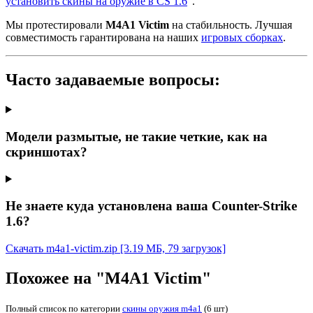
установить скины на оружие в CS 1.6
".
Мы протестировали
M4A1 Victim
на стабильность. Лучшая
совместимость гарантирована на наших
игровых сборках
.
Часто задаваемые вопросы:
Модели размытые, не такие четкие, как на
скриншотах?
Не знаете куда установлена ваша Counter-Strike
1.6?
Скачать m4a1-victim.zip
[3.19 МБ, 79 загрузок]
Похожее на "M4A1 Victim"
Полный список по категории
скины оружия m4a1
(6 шт)