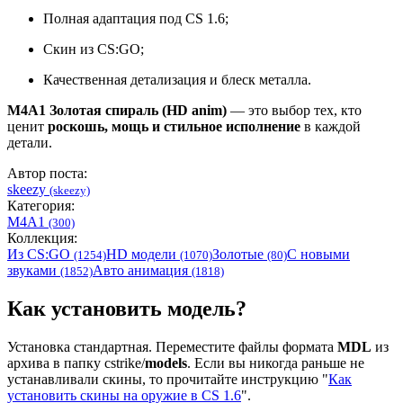
Полная адаптация под CS 1.6;
Скин из CS:GO;
Качественная детализация и блеск металла.
M4A1 Золотая спираль (HD anim)
— это выбор тех, кто
ценит
роскошь, мощь и стильное исполнение
в каждой
детали.
Автор поста:
skeezy
(skeezy)
Категория:
M4A1
(300)
Коллекция:
Из CS:GO
HD модели
Золотые
С новыми
(1254)
(1070)
(80)
звуками
Авто анимация
(1852)
(1818)
Как установить модель?
Установка стандартная. Переместите файлы формата
MDL
из
архива в папку cstrike/
models
. Если вы никогда раньше не
устанавливали скины, то прочитайте инструкцию "
Как
установить скины на оружие в CS 1.6
".