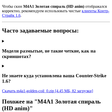
Чтобы скин
М4А1 Золотая спираль (HD anim)
отображался
корректно, рекомендуем использовать чистые
клиенты Контр-
Страйк 1.6
.
Часто задаваемые вопросы:
Модели размытые, не такие четкие, как на
скриншотах?
Не знаете куда установлена ваша Counter-Strike
1.6?
Скачать m4a1-golden-coil_0.zip
[4.45 МБ, 82 загрузки]
Похожее на "М4А1 Золотая спираль
(HD anim)"