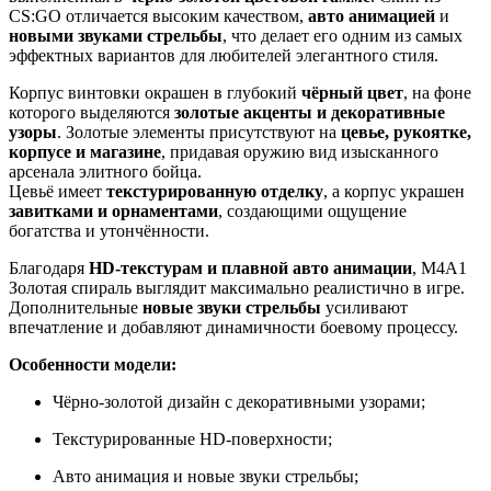
CS:GO отличается высоким качеством,
авто анимацией
и
новыми звуками стрельбы
, что делает его одним из самых
эффектных вариантов для любителей элегантного стиля.
Корпус винтовки окрашен в глубокий
чёрный цвет
, на фоне
которого выделяются
золотые акценты и декоративные
узоры
. Золотые элементы присутствуют на
цевье, рукоятке,
корпусе и магазине
, придавая оружию вид изысканного
арсенала элитного бойца.
Цевьё имеет
текстурированную отделку
, а корпус украшен
завитками и орнаментами
, создающими ощущение
богатства и утончённости.
Благодаря
HD-текстурам и плавной авто анимации
, M4A1
Золотая спираль выглядит максимально реалистично в игре.
Дополнительные
новые звуки стрельбы
усиливают
впечатление и добавляют динамичности боевому процессу.
Особенности модели:
Чёрно-золотой дизайн с декоративными узорами;
Текстурированные HD-поверхности;
Авто анимация и новые звуки стрельбы;