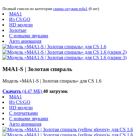
Полный список по категории
скины оружия m4a1
(6 шт)
M4A1
Из CS:GO
HD модели
Золотые
С новыми звуками
Авто анимация
M4A1-S | Золотая спираль
Модель «M4A1-S | Золотая спираль» для CS 1.6
Скачать
(4.47 МБ)
40 загрузок
M4A1
Из CS:GO
HD модели
С перчатками
С новыми звуками
Авто анимация