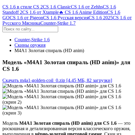
CS 1.6 в стиле CS 2
CS 1.6 Classic
CS 1.6 от Zehhs
CS 1.6
Standoff 2
CS 1.6 от Xtample
🔥 CS 1.6 Anime Edition
CS 1.6
GO
CS 1.6 от Pigeon
CS 1.6 Русская версия
CS 1.6 2025
CS 1.6 от
Русского Мясника
Counter-Strike 1.7
Counter-Strike 1.6
Скины оружия
М4А1 Золотая спираль (HD anim)
Модель «М4А1 Золотая спираль (HD anim)» для
CS 1.6
Скачать m4a1-golden-coil_0.zip
[4.45 МБ, 82 загрузки]
Модель
M4A1 Золотая спираль (HD anim) для CS 1.6
— это
роскошная и детализированная версия классического оружия,
выполненная в
чёрно-золотой цветовой гамме
. Скин из