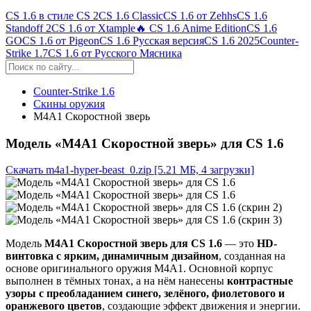
CS 1.6 в стиле CS 2
CS 1.6 Classic
CS 1.6 от Zehhs
CS 1.6
Standoff 2
CS 1.6 от Xtample
🔥 CS 1.6 Anime Edition
CS 1.6
GO
CS 1.6 от Pigeon
CS 1.6 Русская версия
CS 1.6 2025
Counter-
Strike 1.7
CS 1.6 от Русского Мясника
Counter-Strike 1.6
Скины оружия
М4А1 Скоростной зверь
Модель «М4А1 Скоростной зверь» для CS 1.6
Скачать m4a1-hyper-beast_0.zip
[5.21 МБ, 4 загрузки]
Модель
М4А1 Скоростной зверь для CS 1.6
— это
HD-
винтовка с ярким, динамичным дизайном
, созданная на
основе оригинального оружия M4A1. Основной корпус
выполнен в тёмных тонах, а на нём нанесены
контрастные
узоры с преобладанием синего, зелёного, фиолетового и
оранжевого цветов
, создающие эффект движения и энергии.