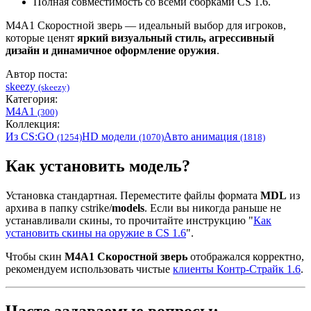
Полная совместимость со всеми сборками CS 1.6.
М4А1 Скоростной зверь — идеальный выбор для игроков,
которые ценят
яркий визуальный стиль, агрессивный
дизайн и динамичное оформление оружия
.
Автор поста:
skeezy
(skeezy)
Категория:
M4A1
(300)
Коллекция:
Из CS:GO
HD модели
Авто анимация
(1254)
(1070)
(1818)
Как установить модель?
Установка стандартная. Переместите файлы формата
MDL
из
архива в папку cstrike/
models
. Если вы никогда раньше не
устанавливали скины, то прочитайте инструкцию "
Как
установить скины на оружие в CS 1.6
".
Чтобы скин
М4А1 Скоростной зверь
отображался корректно,
рекомендуем использовать чистые
клиенты Контр-Страйк 1.6
.
Часто задаваемые вопросы: