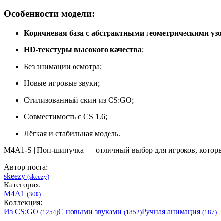
Особенности модели:
Коричневая база с абстрактными геометрическими уз
HD-текстуры высокого качества
;
Без анимации осмотра;
Новые игровые звуки;
Стилизованный скин из CS:GO;
Совместимость с CS 1.6;
Лёгкая и стабильная модель.
M4A1-S | Поп-шипучка — отличный выбор для игроков, котор
Автор поста:
skeezy
(skeezy)
Категория:
M4A1
(300)
Коллекция:
Из CS:GO
С новыми звуками
Ручная анимация
(1254)
(1852)
(187)