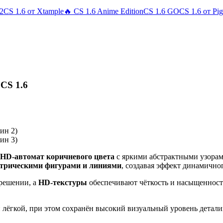
 2
CS 1.6 от Xtample
🔥 CS 1.6 Anime Edition
CS 1.6 GO
CS 1.6 от Pi
CS 1.6
HD-автомат коричневого цвета
с яркими абстрактными узора
етрическими фигурами и линиями
, создавая эффект динамично
решении, а
HD-текстуры
обеспечивают чёткость и насыщенност
 и лёгкой, при этом сохранён высокий визуальный уровень дета