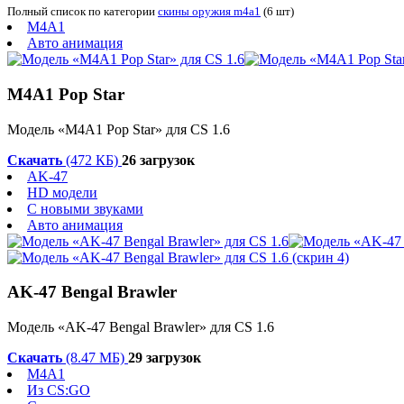
Полный список по категории
скины оружия m4a1
(6 шт)
M4A1
Авто анимация
M4A1 Pop Star
Модель «M4A1 Pop Star» для CS 1.6
Скачать
(472 КБ)
26 загрузок
AK-47
HD модели
С новыми звуками
Авто анимация
AK-47 Bengal Brawler
Модель «AK-47 Bengal Brawler» для CS 1.6
Скачать
(8.47 МБ)
29 загрузок
M4A1
Из CS:GO