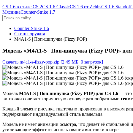
CS 1.6 в стиле CS 2
CS 1.6 Classic
CS 1.6 от Zehhs
CS 1.6 Standoff
Мясника
Counter-Strike 1.7
Counter-Strike 1.6
Скины оружия
M4A1-S | Поп-шипучка (Fizzy POP)
Модель «M4A1-S | Поп-шипучка (Fizzy POP)» для 
Скачать m4a1-s-fizzy-pop.zip
[2.49 МБ, 0 загрузок]
Модель
M4A1-S | Поп-шипучка (Fizzy POP) для CS 1.6
— это
винтовки сочетает коричневую основу с разнообразными
геом
Каждый элемент рисунка тщательно прорисован в высоком раз
подчёркивают индивидуальный стиль владельца.
Модель не имеет анимации осмотра, что делает её стабильной
усиливающие эффект от использования винтовки в игре.