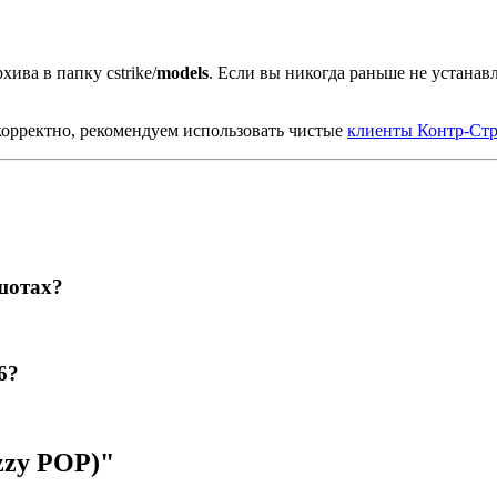
хива в папку cstrike/
models
. Если вы никогда раньше не устана
орректно, рекомендуем использовать чистые
клиенты Контр-Стр
шотах?
6?
zzy POP)"