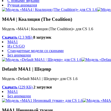
С новыми звуками
Ручная анимация
M4A4 | Коалиция (The Coalition)
Модель «M4A4 | Коалиция (The Coalition)» для CS 1.6
Скачать
(2.3 МБ)
8 загрузок
M4A1
Из CS:GO
Стандартные модели со скинами
Без анимации
Default M4A1 | Шедевр
Модель «Default M4A1 | Шедевр» для CS 1.6
Скачать
(229 КБ)
2 загрузки
M4A1
Без анимации
М4А1 Неоновый туман