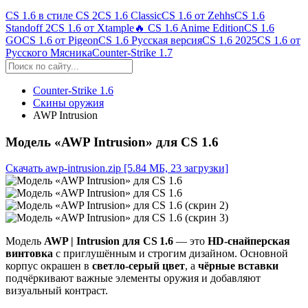
CS 1.6 в стиле CS 2
CS 1.6 Classic
CS 1.6 от Zehhs
CS 1.6
Standoff 2
CS 1.6 от Xtample
🔥 CS 1.6 Anime Edition
CS 1.6
GO
CS 1.6 от Pigeon
CS 1.6 Русская версия
CS 1.6 2025
CS 1.6 от
Русского Мясника
Counter-Strike 1.7
Counter-Strike 1.6
Скины оружия
AWP Intrusion
Модель «AWP Intrusion» для CS 1.6
Скачать awp-intrusion.zip
[5.84 МБ, 23 загрузки]
Модель
AWP | Intrusion для CS 1.6
— это
HD-снайперская
винтовка
с приглушённым и строгим дизайном. Основной
корпус окрашен в
светло-серый цвет
, а
чёрные вставки
подчёркивают важные элементы оружия и добавляют
визуальный контраст.