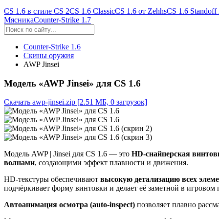
CS 1.6 в стиле CS 2
CS 1.6 Classic
CS 1.6 от Zehhs
CS 1.6 Standoff
Мясника
Counter-Strike 1.7
Counter-Strike 1.6
Скины оружия
AWP Jinsei
Модель «AWP Jinsei» для CS 1.6
Скачать awp-jinsei.zip
[2.51 МБ, 0 загрузок]
Модель AWP | Jinsei для CS 1.6 — это
HD-снайперская винтов
волнами
, создающими эффект плавности и движения.
HD-текстуры обеспечивают
высокую детализацию всех элеме
подчёркивает форму винтовки и делает её заметной в игровом 
Автоанимация осмотра (auto-inspect)
позволяет плавно рассм