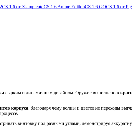
 2
CS 1.6 от Xtample
🔥 CS 1.6 Anime Edition
CS 1.6 GO
CS 1.6 от Pi
ка
с ярким и динамичным дизайном. Оружие выполнено в
крас
нтов корпуса
, благодаря чему волны и цветовые переходы выгля
процессе.
атривать винтовку под разными углами, демонстрируя аккуратну