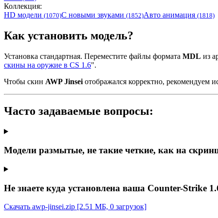
Коллекция:
HD модели
С новыми звуками
Авто анимация
(1070)
(1852)
(1818)
Как установить модель?
Установка стандартная. Переместите файлы формата
MDL
из ар
скины на оружие в CS 1.6
".
Чтобы скин
AWP Jinsei
отображался корректно, рекомендуем и
Часто задаваемые вопросы:
Модели размытые, не такие четкие, как на скрин
Не знаете куда установлена ваша Counter-Strike 1.
Скачать awp-jinsei.zip
[2.51 МБ, 0 загрузок]