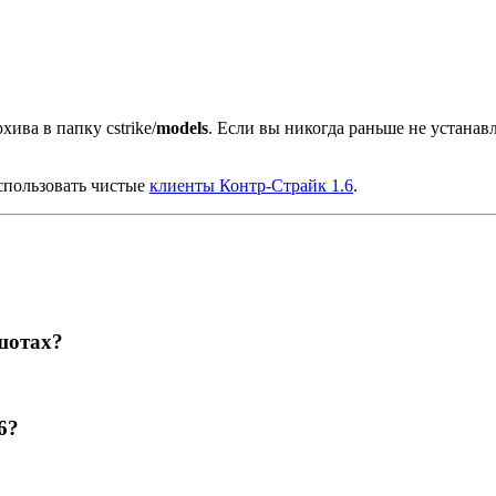
хива в папку cstrike/
models
. Если вы никогда раньше не устана
спользовать чистые
клиенты Контр-Страйк 1.6
.
шотах?
6?