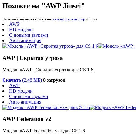
Похожее на "AWP Jinsei"
Полный список по категории
скины оружия awp
(6 шт)
AWP
HD модели
С новыми звуками
Авто анимация
AWP | Скрытая угроза
Модель «AWP | Скрытая угроза» для CS 1.6
Скачать
(2.48 МБ)
8 загрузок
AWP
HD модели
С новыми звуками
Авто анимация
AWP Federation v2
Модель «AWP Federation v2» для CS 1.6