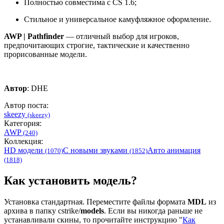
Полностью совместима с CS 1.6;
Стильное и универсальное камуфляжное оформление.
AWP | Pathfinder
— отличный выбор для игроков,
предпочитающих строгие, тактические и качественно
прорисованные модели.
Автор
: DHE
Автор поста:
skeezy
(skeezy)
Категория:
AWP
(240)
Коллекция:
HD модели
С новыми звуками
Авто анимация
(1070)
(1852)
(1818)
Как установить модель?
Установка стандартная. Переместите файлы формата
MDL
из
архива в папку cstrike/
models
. Если вы никогда раньше не
устанавливали скины, то прочитайте инструкцию "
Как