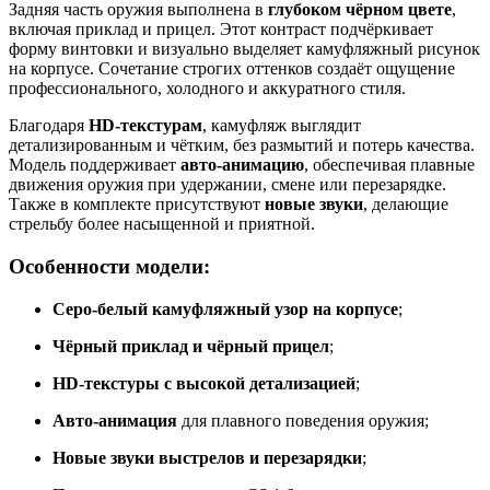
Задняя часть оружия выполнена в
глубоком чёрном цвете
,
включая приклад и прицел. Этот контраст подчёркивает
форму винтовки и визуально выделяет камуфляжный рисунок
на корпусе. Сочетание строгих оттенков создаёт ощущение
профессионального, холодного и аккуратного стиля.
Благодаря
HD-текстурам
, камуфляж выглядит
детализированным и чётким, без размытий и потерь качества.
Модель поддерживает
авто-анимацию
, обеспечивая плавные
движения оружия при удержании, смене или перезарядке.
Также в комплекте присутствуют
новые звуки
, делающие
стрельбу более насыщенной и приятной.
Особенности модели:
Серо-белый камуфляжный узор на корпусе
;
Чёрный приклад и чёрный прицел
;
HD-текстуры с высокой детализацией
;
Авто-анимация
для плавного поведения оружия;
Новые звуки выстрелов и перезарядки
;