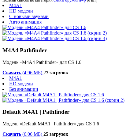
Полный список по категории
скины оружия awp
(6 шт)
M4A1
HD модели
С новыми звуками
Авто анимация
M4A4 Pathfinder
Модель «M4A4 Pathfinder» для CS 1.6
Скачать
(4.96 МБ)
27 загрузок
M4A1
HD модели
Без анимации
Default M4A1 | Pathfinder
Модель «Default M4A1 | Pathfinder» для CS 1.6
Скачать
(6.06 МБ)
25 загрузок