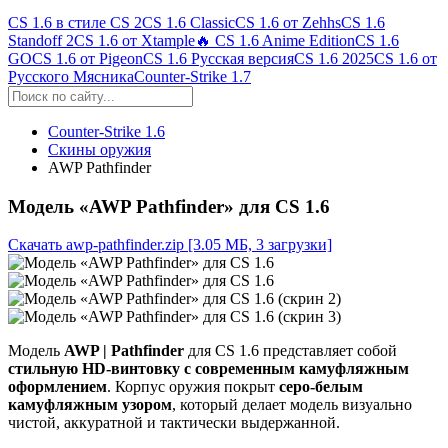
CS 1.6 в стиле CS 2
CS 1.6 Classic
CS 1.6 от Zehhs
CS 1.6
Standoff 2
CS 1.6 от Xtample
🔥 CS 1.6 Anime Edition
CS 1.6
GO
CS 1.6 от Pigeon
CS 1.6 Русская версия
CS 1.6 2025
CS 1.6 от
Русского Мясника
Counter-Strike 1.7
Counter-Strike 1.6
Скины оружия
AWP Pathfinder
Модель «AWP Pathfinder» для CS 1.6
Скачать awp-pathfinder.zip
[3.05 МБ, 3 загрузки]
Модель
AWP | Pathfinder
для CS 1.6 представляет собой
стильную HD-винтовку с современным камуфляжным
оформлением
. Корпус оружия покрыт
серо-белым
камуфляжным узором
, который делает модель визуально
чистой, аккуратной и тактически выдержанной.