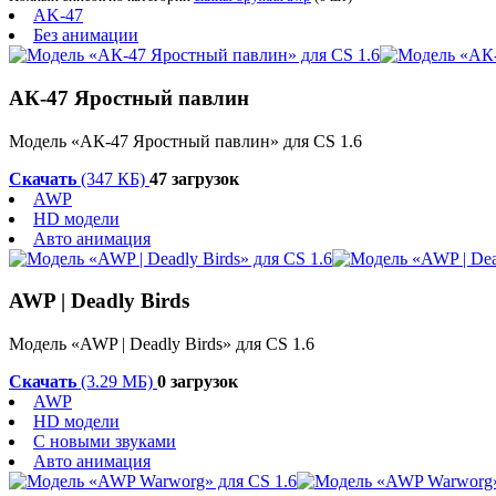
AK-47
Без анимации
АК-47 Яростный павлин
Модель «АК-47 Яростный павлин» для CS 1.6
Скачать
(347 КБ)
47 загрузок
AWP
HD модели
Авто анимация
AWP | Deadly Birds
Модель «AWP | Deadly Birds» для CS 1.6
Скачать
(3.29 МБ)
0 загрузок
AWP
HD модели
С новыми звуками
Авто анимация