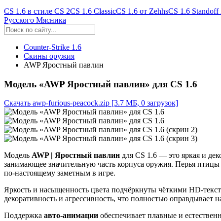
CS 1.6 в стиле CS 2
CS 1.6 Classic
CS 1.6 от Zehhs
CS 1.6 Standoff
Русского Мясника
Counter-Strike 1.6
Скины оружия
AWP Яростный павлин
Модель «AWP Яростный павлин» для CS 1.6
Скачать awp-furious-peacock.zip
[3.7 МБ, 0 загрузок]
Модель
AWP | Яростный павлин
для CS 1.6 — это яркая и д
занимающее значительную часть корпуса оружия. Перья птицы 
по-настоящему заметным в игре.
Яркость и насыщенность цвета подчёркнуты чёткими HD-тексту
декоративность и агрессивность, что полностью оправдывает н
Поддержка
авто-анимации
обеспечивает плавные и естественн