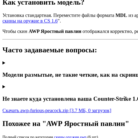
Как установить модель?
Установка стандартная. Переместите файлы формата
MDL
из ар
скины на оружие в CS 1.6
".
Чтобы скин
AWP Яростный павлин
отображался корректно, р
Часто задаваемые вопросы:
Модели размытые, не такие четкие, как на скрин
Не знаете куда установлена ваша Counter-Strike 1.
Скачать awp-furious-peacock.zip
[3.7 МБ, 0 загрузок]
Похожее на "AWP Яростный павлин"
Полный список по категории
скины оружия awp
(6 шт)