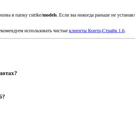
хива в папку cstrike/
models
. Если вы никогда раньше не устана
екомендуем использовать чистые
клиенты Контр-Страйк 1.6
.
шотах?
6?