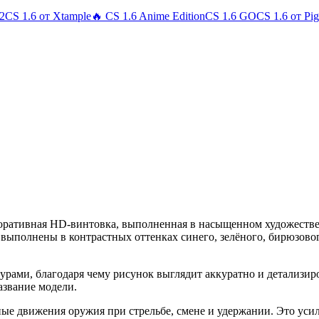
 2
CS 1.6 от Xtample
🔥 CS 1.6 Anime Edition
CS 1.6 GO
CS 1.6 от Pi
екоративная HD-винтовка, выполненная в насыщенном художеств
выполнены в контрастных оттенках синего, зелёного, бирюзовог
рами, благодаря чему рисунок выглядит аккуратно и детализиро
азвание модели.
ые движения оружия при стрельбе, смене и удержании. Это уси