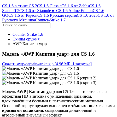
CS 1.6 в стиле CS 2
CS 1.6 Classic
CS 1.6 от Zehhs
CS 1.6
Standoff 2
CS 1.6 от Xtample
🔥 CS 1.6 Anime Edition
CS 1.6
GO
CS 1.6 от Pigeon
CS 1.6 Русская версия
CS 1.6 2025
CS 1.6 от
Русского Мясника
Counter-Strike 1.7
Counter-Strike 1.6
Скины оружия
AWP Капитан удар
Модель «AWP Капитан удар» для CS 1.6
Скачать awp-captain-strike.zip
[4.96 МБ, 1 загрузка]
Модель
AWP | Капитан удар
для CS 1.6 — это стильная и
эффектная HD-винтовка с уникальным дизайном,
вдохновлённым боевыми и патриотическими мотивами.
Основной корпус оружия выполнен в
тёмных тонах
с яркими
красными вставками
, создающими динамичный и
агрессивный визуальный эффект.