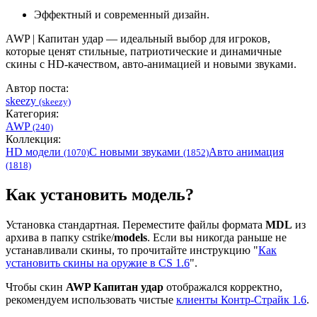
Эффектный и современный дизайн.
AWP | Капитан удар — идеальный выбор для игроков,
которые ценят стильные, патриотические и динамичные
скины с HD-качеством, авто-анимацией и новыми звуками.
Автор поста:
skeezy
(skeezy)
Категория:
AWP
(240)
Коллекция:
HD модели
С новыми звуками
Авто анимация
(1070)
(1852)
(1818)
Как установить модель?
Установка стандартная. Переместите файлы формата
MDL
из
архива в папку cstrike/
models
. Если вы никогда раньше не
устанавливали скины, то прочитайте инструкцию "
Как
установить скины на оружие в CS 1.6
".
Чтобы скин
AWP Капитан удар
отображался корректно,
рекомендуем использовать чистые
клиенты Контр-Страйк 1.6
.