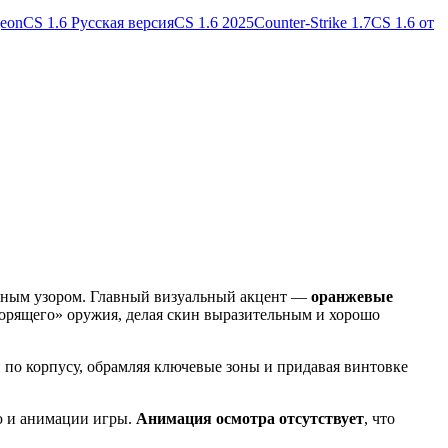
geon
CS 1.6 Русская версия
CS 1.6 2025
Counter-Strike 1.7
CS 1.6 от
енным узором. Главный визуальный акцент —
оранжевые
горящего» оружия, делая скин выразительным и хорошо
по корпусу, обрамляя ключевые зоны и придавая винтовке
ю и анимации игры.
Анимация осмотра отсутствует
, что