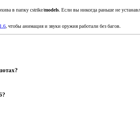
хива в папку cstrike/
models
. Если вы никогда раньше не устана
1.6
, чтобы анимация и звуки оружия работали без багов.
шотах?
6?