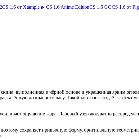
 2
CS 1.6 от Xtample
🔥 CS 1.6 Anime Edition
CS 1.6 GO
CS 1.6 от Pi
ь скина, выполненная в чёрной основе и украшенная ярким огн
аскалённую до красного лаву. Такой контраст создаёт эффект «
силивает ощущение жара. Лавовый узор аккуратно распределён 
, поэтому сохраняет привычную форму, оригинальную геометри
я.