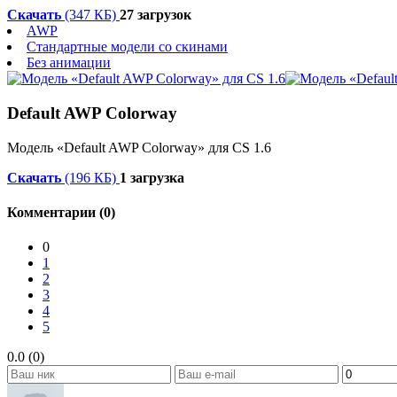
Скачать
(347 КБ)
27 загрузок
AWP
Стандартные модели со скинами
Без анимации
Default AWP Colorway
Модель «Default AWP Colorway» для CS 1.6
Скачать
(196 КБ)
1 загрузка
Комментарии (0)
0
1
2
3
4
5
0.0 (0)