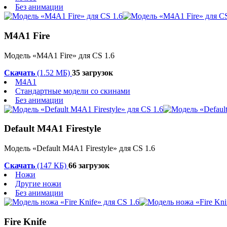
Без анимации
M4A1 Fire
Модель «M4A1 Fire» для CS 1.6
Скачать
(1.52 МБ)
35 загрузок
M4A1
Стандартные модели со скинами
Без анимации
Default M4A1 Firestyle
Модель «Default M4A1 Firestyle» для CS 1.6
Скачать
(147 КБ)
66 загрузок
Ножи
Другие ножи
Без анимации
Fire Knife