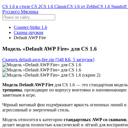
CS 1.6 в стиле CS 2
CS 1.6 Classic
CS 1.6 от Zehhs
CS 1.6 Standoff
Русского Мясника
Counter-Strike 1.6
Скины оружия
Default AWP Fire
Модель «Default AWP Fire» для CS 1.6
Скачать default-awp-fire.zip
[548 КБ, 5 загрузок]
Модель Default AWP Fire
для CS 1.6 — это стандартная модел
трещины
, проходящие по корпусу винтовки и напоминающие р
заметным в игре.
Чёрный матовый фон подчёркивает яркость огненных линий и у
агрессивный и энергичный стиль.
Модель относится к категории
стандартных AWP со скинами
делает модель полностью классической и лёгкой для восприяти