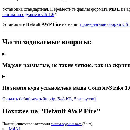
Установка стандартная. Переместите файлы формата
MDL
из ар
скины на оружие в CS 1.6
".
Установите
Default AWP Fire
на наши
проверенные сборки CS 
Часто задаваемые вопросы:
Модели размытые, не такие четкие, как на скрин
Не знаете куда установлена ваша Counter-Strike 1.
Скачать default-awp-fire.zip
[548 КБ, 5 загрузок]
Похожее на "Default AWP Fire"
Полный список по категории
скины оружия awp
(6 шт)
M4A1