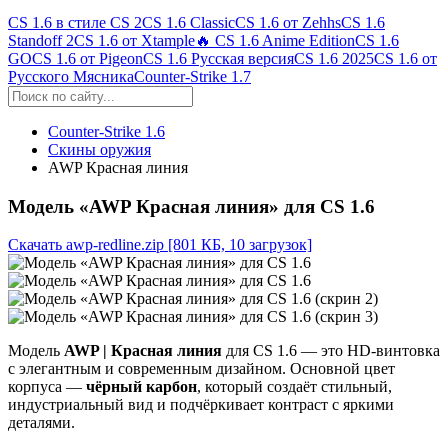
CS 1.6 в стиле CS 2
CS 1.6 Classic
CS 1.6 от Zehhs
CS 1.6
Standoff 2
CS 1.6 от Xtample
🔥 CS 1.6 Anime Edition
CS 1.6
GO
CS 1.6 от Pigeon
CS 1.6 Русская версия
CS 1.6 2025
CS 1.6 от
Русского Мясника
Counter-Strike 1.7
Counter-Strike 1.6
Скины оружия
AWP Красная линия
Модель «AWP Красная линия» для CS 1.6
Скачать awp-redline.zip
[801 КБ, 10 загрузок]
Модель
AWP | Красная линия
для CS 1.6 — это HD-винтовка
с элегантным и современным дизайном. Основной цвет
корпуса —
чёрный карбон
, который создаёт стильный,
индустриальный вид и подчёркивает контраст с яркими
деталями.