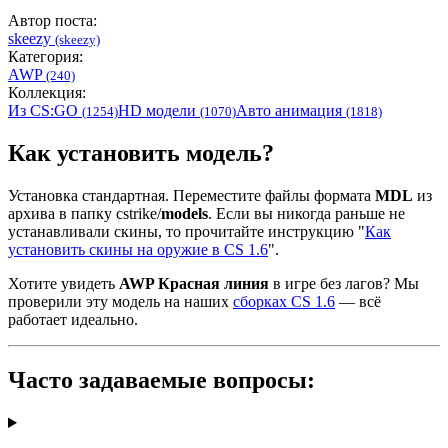
Автор поста:
skeezy
(skeezy)
Категория:
AWP
(240)
Коллекция:
Из CS:GO
HD модели
Авто анимация
(1254)
(1070)
(1818)
Как установить модель?
Установка стандартная. Переместите файлы формата
MDL
из
архива в папку cstrike/
models
. Если вы никогда раньше не
устанавливали скины, то прочитайте инструкцию "
Как
установить скины на оружие в CS 1.6
".
Хотите увидеть
AWP Красная линия
в игре без лагов? Мы
проверили эту модель на наших
сборках CS 1.6
— всё
работает идеально.
Часто задаваемые вопросы: