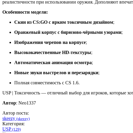
реалистичности при использовании оружия. Дополняют впеча
Особенности модели:
Скин из CS:GO с ярким токсичным дизайном
;
Оранжевый корпус с бирюзово-чёрными узорами
;
Изображения черепов на корпусе
;
Высококачественные HD-текстуры
;
Автоматическая анимация осмотра
;
Новые звуки выстрелов и перезарядки
;
Полная совместимость с CS 1.6.
USP | Токсичность — отличный выбор для игроков, которые хот
Автор
: Neo1337
Автор поста:
skeezy
(skeezy)
Категория:
USP
(129)