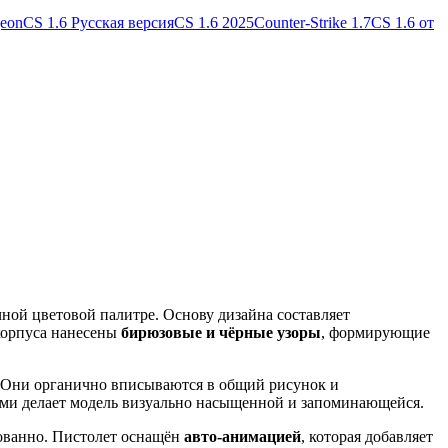
geon
CS 1.6 Русская версия
CS 1.6 2025
Counter-Strike 1.7
CS 1.6 от
ой цветовой палитре. Основу дизайна составляет
 корпуса нанесены
бирюзовые и чёрные узоры
, формирующие
. Они органично вписываются в общий рисунок и
ми делает модель визуально насыщенной и запоминающейся.
рованно. Пистолет оснащён
авто-анимацией
, которая добавляет