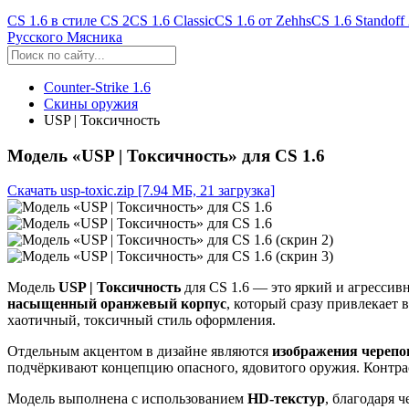
CS 1.6 в стиле CS 2
CS 1.6 Classic
CS 1.6 от Zehhs
CS 1.6 Standoff
Русского Мясника
Counter-Strike 1.6
Скины оружия
USP | Токсичность
Модель «USP | Токсичность» для CS 1.6
Скачать usp-toxic.zip
[7.94 МБ, 21 загрузка]
Модель
USP | Токсичность
для CS 1.6 — это яркий и агресси
насыщенный оранжевый корпус
, который сразу привлекает
хаотичный, токсичный стиль оформления.
Отдельным акцентом в дизайне являются
изображения черепо
подчёркивают концепцию опасного, ядовитого оружия. Контр
Модель выполнена с использованием
HD-текстур
, благодаря 