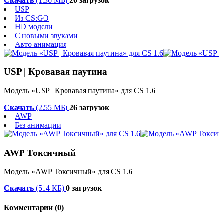
Скачать
(1.36 МБ)
20 загрузок
USP
Из CS:GO
HD модели
С новыми звуками
Авто анимация
USP | Кровавая паутина
Модель «USP | Кровавая паутина» для CS 1.6
Скачать
(2.55 МБ)
26 загрузок
AWP
Без анимации
AWP Токсичный
Модель «AWP Токсичный» для CS 1.6
Скачать
(514 КБ)
0 загрузок
Комментарии (0)