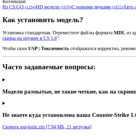
Коллекция:
Из CS:GO
HD модели
С новыми звуками
Авто 
(1254)
(1070)
(1852)
Как установить модель?
Установка стандартная. Переместите файлы формата
MDL
из ар
скины на оружие в CS 1.6
".
Чтобы скин
USP | Токсичность
отображался корректно, реком
Часто задаваемые вопросы:
Модели размытые, не такие четкие, как на скрин
Не знаете куда установлена ваша Counter-Strike 1.
Скачать usp-toxic.zip
[7.94 МБ, 21 загрузка]