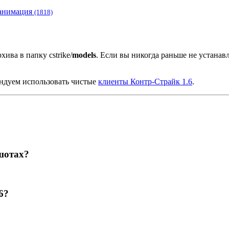
анимация
(1818)
хива в папку cstrike/
models
. Если вы никогда раньше не устана
ендуем использовать чистые
клиенты Контр-Страйк 1.6
.
шотах?
6?