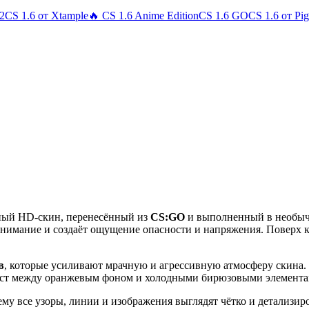
 2
CS 1.6 от Xtample
🔥 CS 1.6 Anime Edition
CS 1.6 GO
CS 1.6 от Pi
вный HD-скин, перенесённый из
CS:GO
и выполненный в необычн
 внимание и создаёт ощущение опасности и напряжения. Поверх
в
, которые усиливают мрачную и агрессивную атмосферу скина
аст между оранжевым фоном и холодными бирюзовыми элемента
чему все узоры, линии и изображения выглядят чётко и детализи