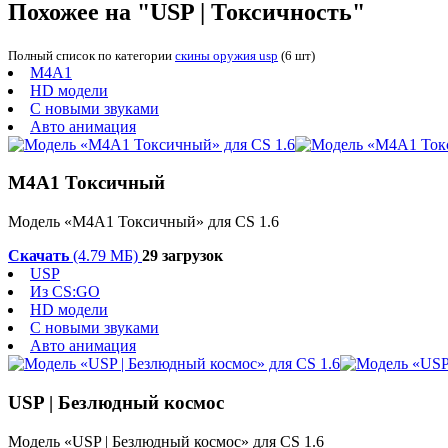
Похожее на "USP | Токсичность"
Полный список по категории
скины оружия usp
(6 шт)
M4A1
HD модели
С новыми звуками
Авто анимация
М4А1 Токсичный
Модель «М4А1 Токсичный» для CS 1.6
Скачать
(4.79 МБ)
29 загрузок
USP
Из CS:GO
HD модели
С новыми звуками
Авто анимация
USP | Безлюдный космос
Модель «USP | Безлюдный космос» для CS 1.6