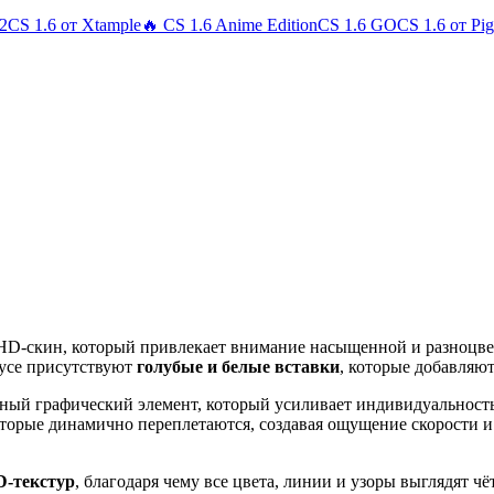
 2
CS 1.6 от Xtample
🔥 CS 1.6 Anime Edition
CS 1.6 GO
CS 1.6 от Pi
 HD-скин, который привлекает внимание насыщенной и разноцв
пусе присутствуют
голубые и белые вставки
, которые добавляю
ый графический элемент, который усиливает индивидуальность с
оторые динамично переплетаются, создавая ощущение скорости и
D-текстур
, благодаря чему все цвета, линии и узоры выглядят ч