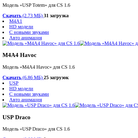
Модель «USP Totem» для CS 1.6
Скачать
(2.73 МБ)
31 загрузка
M4A1
HD модели
С новыми звуками
Авто анимация
M4A4 Havoc
Модель «M4A4 Havoc» для CS 1.6
Скачать
(6.86 МБ)
25 загрузок
USP
HD модели
С новыми звуками
Авто анимация
USP Draco
Модель «USP Draco» для CS 1.6