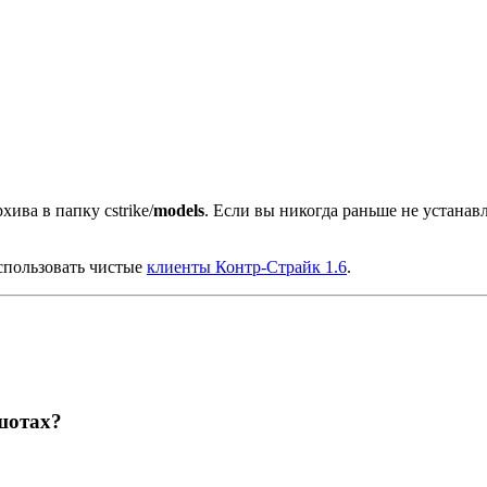
хива в папку cstrike/
models
. Если вы никогда раньше не устана
спользовать чистые
клиенты Контр-Страйк 1.6
.
шотах?