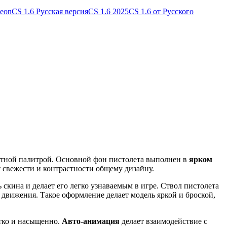
geon
CS 1.6 Русская версия
CS 1.6 2025
CS 1.6 от Русского
етной палитрой. Основной фон пистолета выполнен в
ярком
т свежести и контрастности общему дизайну.
кина и делает его легко узнаваемым в игре. Ствол пистолета
 движения. Такое оформление делает модель яркой и броской,
ётко и насыщенно.
Авто-анимация
делает взаимодействие с