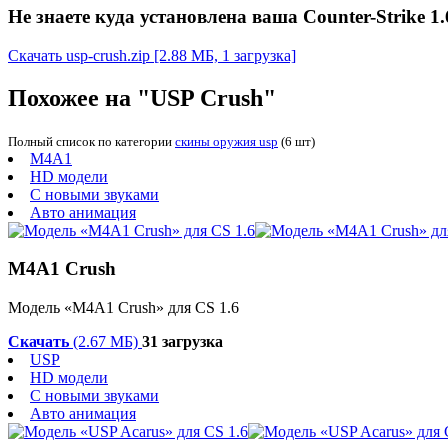
Не знаете куда установлена ваша Counter-Strike 1.
Скачать usp-crush.zip
[2.88 МБ, 1 загрузка]
Похожее на "USP Crush"
Полный список по категории
скины оружия usp
(6 шт)
M4A1
HD модели
С новыми звуками
Авто анимация
M4A1 Crush
Модель «M4A1 Crush» для CS 1.6
Скачать
(2.67 МБ)
31 загрузка
USP
HD модели
С новыми звуками
Авто анимация