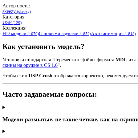
Автор поста:
skeezy
(skeezy)
Категория:
USP
(129)
Коллекция:
HD модели
С новыми звуками
Авто анимация
(1070)
(1852)
(1818)
Как установить модель?
Установка стандартная. Переместите файлы формата
MDL
из ар
скины на оружие в CS 1.6
".
Чтобы скин
USP Crush
отображался корректно, рекомендуем и
Часто задаваемые вопросы:
Модели размытые, не такие четкие, как на скрин