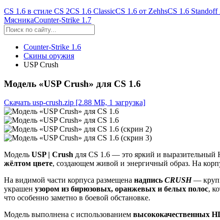
CS 1.6 в стиле CS 2
CS 1.6 Classic
CS 1.6 от Zehhs
CS 1.6 Standoff
Мясника
Counter-Strike 1.7
Counter-Strike 1.6
Скины оружия
USP Crush
Модель «USP Crush» для CS 1.6
Скачать usp-crush.zip
[2.88 МБ, 1 загрузка]
Модель
USP | Crush
для CS 1.6 — это яркий и выразительный
жёлтом цвете
, создающем живой и энергичный образ. На кор
На видимой части корпуса размещена
надпись
CRUSH
— крупн
украшен
узором из бирюзовых, оранжевых и белых полос
, к
что особенно заметно в боевой обстановке.
Модель выполнена с использованием
высококачественных H