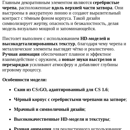
Главным декоративным элементом являются
серебристые
черепа
, расположенные
вдоль верхней части затвора
. Они
выстроены в аккуратную линию и создают выразительный
контраст с тёмным фоном корпуса. Такой дизайн
символизирует жертву, опасность и безжалостность, делая
модель визуально мощной и запоминающейся.
Пистолет выполнен с использованием
HD-моделей и
высокодетализированных текстур
, благодаря чему черепа и
металлические элементы выглядят чётко и реалистично.
Ручная анимация
обеспечивает плавное и эффектное
взаимодействие с оружием, а
новые звуки выстрелов и
перезарядки
усиливают атмосферу и добавляют глубины
игровому процессу.
Особенности модели:
Скин из CS:GO, адаптированный для CS 1.6
;
Чёрный корпус с серебристыми черепами на затворе
;
Мрачный и символичный дизайн
;
Высококачественные HD-модели и текстуры
;
Ручная анимация
для реалистичного использования;