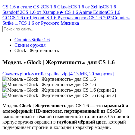
CS 1.6 в стиле CS 2
CS 1.6 Classic
CS 1.6 от Zehhs
CS 1.6
Standoff 2
CS 1.6 от Xtample
🔥 CS 1.6 Anime Edition
CS 1.6
GO
CS 1.6 от Pigeon
CS 1.6 Русская версия
CS 1.6 2025
Counter-
Strike 1.7
CS 1.6 от Русского Мясника
Counter-Strike 1.6
Скины оружия
Glock | Жертвенность
Модель «Glock | Жертвенность» для CS 1.6
Скачать glock-sacrifice-patina.zip
[4.13 МБ, 20 загрузок]
Модель
Glock | Жертвенность
для CS 1.6 — это
мрачный и
атмосферный HD-пистолет, портированный из CS:GO
,
выполненный в тёмной символичной стилистике. Основной
корпус оружия окрашен в
глубокий чёрный цвет
, который
подчёркивает строгий и холодный характер модели.