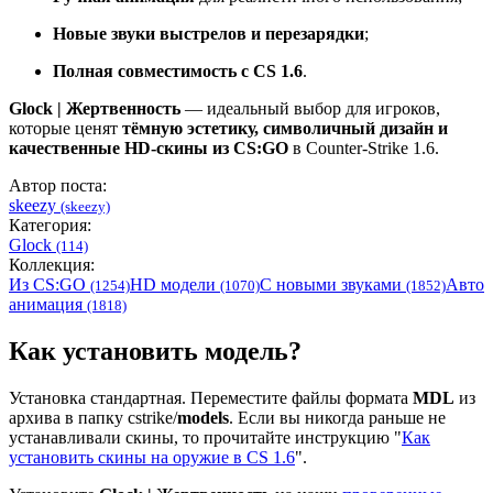
Новые звуки выстрелов и перезарядки
;
Полная совместимость с CS 1.6
.
Glock | Жертвенность
— идеальный выбор для игроков,
которые ценят
тёмную эстетику, символичный дизайн и
качественные HD-скины из CS:GO
в Counter-Strike 1.6.
Автор поста:
skeezy
(skeezy)
Категория:
Glock
(114)
Коллекция:
Из CS:GO
HD модели
С новыми звуками
Авто
(1254)
(1070)
(1852)
анимация
(1818)
Как установить модель?
Установка стандартная. Переместите файлы формата
MDL
из
архива в папку cstrike/
models
. Если вы никогда раньше не
устанавливали скины, то прочитайте инструкцию "
Как
установить скины на оружие в CS 1.6
".