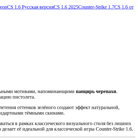
geon
CS 1.6 Русская версия
CS 1.6 2025
Counter-Strike 1.7
CS 1.6 от
альными мотивами, напоминающими
панцирь черепахи
.
рацию пистолета.
етения оттенков зелёного создают эффект натуральной,
тандартными тёмными скинами.
аваться в рамках классического визуального стиля без лишних
о делает её идеальной для классической игры Counter-Strike 1.6.