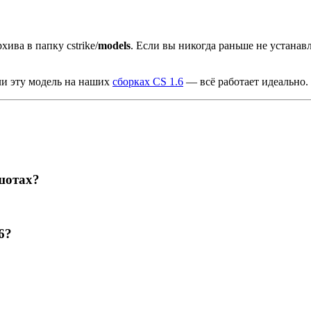
хива в папку cstrike/
models
. Если вы никогда раньше не устана
ли эту модель на наших
сборках CS 1.6
— всё работает идеально.
шотах?
6?