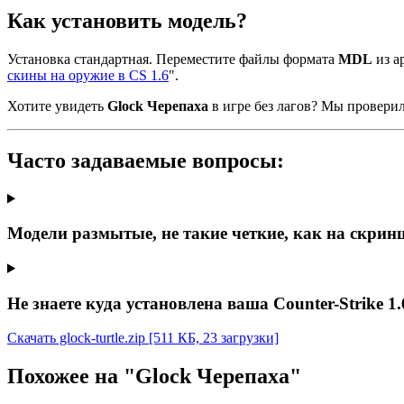
Как установить модель?
Установка стандартная. Переместите файлы формата
MDL
из ар
скины на оружие в CS 1.6
".
Хотите увидеть
Glock Черепаха
в игре без лагов? Мы провери
Часто задаваемые вопросы:
Модели размытые, не такие четкие, как на скрин
Не знаете куда установлена ваша Counter-Strike 1.
Скачать glock-turtle.zip
[511 КБ, 23 загрузки]
Похожее на "Glock Черепаха"