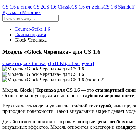
CS 1.6 в стиле CS 2
CS 1.6 Classic
CS 1.6 от Zehhs
CS 1.6 Standoff
Русского Мясника
Counter-Strike 1.6
Скины оружия
Glock Черепаха
Модель «Glock Черепаха» для CS 1.6
Скачать glock-turtle.zip
[511 КБ, 23 загрузки]
Модель
Glock | Черепаха для CS 1.6
— это
стандартный скин
Основной корпус оружия выполнен в
глубоком чёрном цвете
Верхняя часть модели украшена
зелёной текстурой
, имитирую
природной поверхности. Такой визуальный акцент делает мод
Дизайн отлично подходит игрокам, которые ценят
необычные 
визуальных эффектов. Модель относится к категории
стандарт