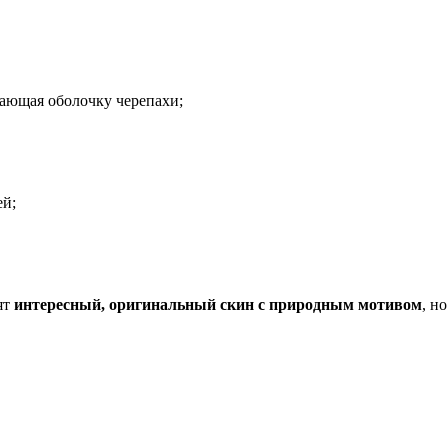
ающая оболочку черепахи;
ей;
ят
интересный, оригинальный скин с природным мотивом
, н