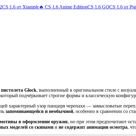
 2
CS 1.6 от Xtample
🔥 CS 1.6 Anime Edition
CS 1.6 GO
CS 1.6 от Pi
 пистолета Glock
, выполненный в оригинальном стиле с визу
, который подчёркивает строгие формы и классическую конфигу
щей характерный узор панциря черепахи — замысловатые перепл
ель
запоминающейся и необычной
, особенно в сравнении со с
мотивы в оформлении оружия
, но при этом предпочитают ост
ных моделей со скинами
и
не содержит анимации осмотра
, чт