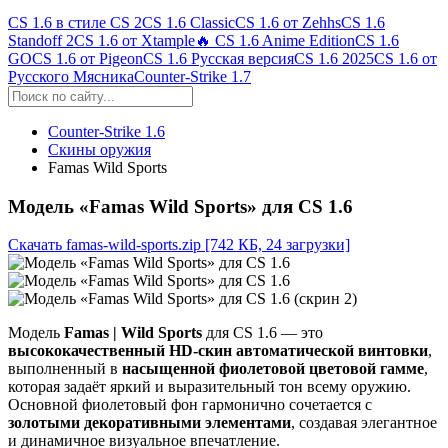
CS 1.6 в стиле CS 2
CS 1.6 Classic
CS 1.6 от Zehhs
CS 1.6
Standoff 2
CS 1.6 от Xtample
🔥 CS 1.6 Anime Edition
CS 1.6
GO
CS 1.6 от Pigeon
CS 1.6 Русская версия
CS 1.6 2025
CS 1.6 от
Русского Мясника
Counter-Strike 1.7
Counter-Strike 1.6
Скины оружия
Famas Wild Sports
Модель «Famas Wild Sports» для CS 1.6
Скачать famas-wild-sports.zip
[742 КБ, 24 загрузки]
Модель
Famas | Wild Sports
для CS 1.6 — это
высококачественный HD-скин автоматической винтовки
,
выполненный в
насыщенной фиолетовой цветовой гамме
,
которая задаёт яркий и выразительный тон всему оружию.
Основной фиолетовый фон гармонично сочетается с
золотыми декоративными элементами
, создавая элегантное
и динамичное визуальное впечатление.