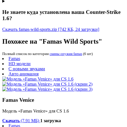
Не знаете куда установлена ваша Counter-Strike
1.6?
Скачать famas-wild-sports.zip
[742 КБ, 24 загрузки]
Похожее на "Famas Wild Sports"
Полный список по категории
скины оружия famas
(6 шт)
Famas
HD модели
С новыми звуками
Авто анимация
Famas Venice
Модель «Famas Venice» для CS 1.6
Скачать
(7.91 МБ)
1 загрузка
Famas