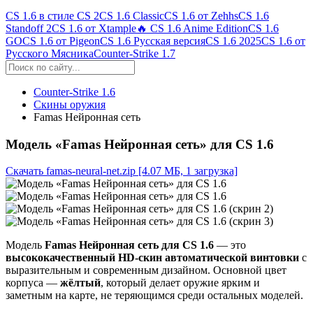
CS 1.6 в стиле CS 2
CS 1.6 Classic
CS 1.6 от Zehhs
CS 1.6
Standoff 2
CS 1.6 от Xtample
🔥 CS 1.6 Anime Edition
CS 1.6
GO
CS 1.6 от Pigeon
CS 1.6 Русская версия
CS 1.6 2025
CS 1.6 от
Русского Мясника
Counter-Strike 1.7
Counter-Strike 1.6
Скины оружия
Famas Нейронная сеть
Модель «Famas Нейронная сеть» для CS 1.6
Скачать famas-neural-net.zip
[4.07 МБ, 1 загрузка]
Модель
Famas Нейронная сеть для CS 1.6
— это
высококачественный HD-скин автоматической винтовки
с
выразительным и современным дизайном. Основной цвет
корпуса —
жёлтый
, который делает оружие ярким и
заметным на карте, не теряющимся среди остальных моделей.