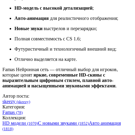
HD-модель с высокой детализацией
;
Авто-анимация
для реалистичного отображения;
Новые звуки
выстрелов и перезарядки;
Полная совместимость с CS 1.6;
Футуристичный и технологичный внешний вид;
Отлично выделяется на карте.
Famas Нейронная сеть — отличный выбор для игроков,
которые ценят
яркие, современные HD-скины с
выразительным цифровым стилем, плавной авто-
анимацией и насыщенными звуковыми эффектами
.
Автор поста:
skeezy
(skeezy)
Категория:
Famas
(78)
Коллекция:
HD модели
С новыми звуками
Авто анимация
(1070)
(1852)
(1818)