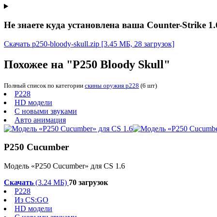
Не знаете куда установлена ваша Counter-Strike 1.
Скачать p250-bloody-skull.zip
[3.45 МБ, 28 загрузок]
Похожее на "P250 Bloody Skull"
Полный список по категории
скины оружия p228
(6 шт)
P228
HD модели
С новыми звуками
Авто анимация
P250 Cucumber
Модель «P250 Cucumber» для CS 1.6
Скачать
(3.24 МБ)
70 загрузок
P228
Из CS:GO
HD модели