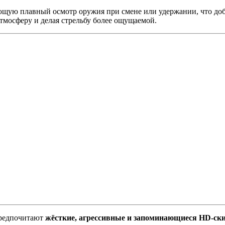
ющую плавный осмотр оружия при смене или удержании, что доб
тмосферу и делая стрельбу более ощущаемой.
предпочитают
жёсткие, агрессивные и запоминающиеся HD-ск