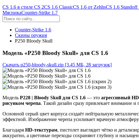
CS 1.6 в стиле CS 2
CS 1.6 Classic
CS 1.6 от Zehhs
CS 1.6 Standoff
Мясника
Counter-Strike 1.7
Counter-Strike 1.6
Скины оружия
P250 Bloody Skull
Модель «P250 Bloody Skull» для CS 1.6
Скачать p250-bloody-skull.zip
[3.45 МБ, 28 загрузок]
Модель
P228 | Bloody Skull для CS 1.6
— это
агрессивный HD-
рисунком черепа
. Такой дизайн сразу привлекает внимание и 
Основной серый цвет корпуса создаёт нейтральную металличес
эффектной. Изображение черепа усиливает мрачную атмосферу 
Благодаря
HD-текстурам
, пистолет выглядит чётко и детализ
аккуратно, а цветовые переходы сохраняют глубину и насыщен