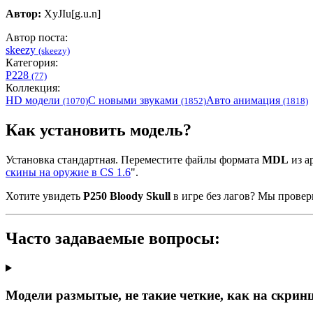
Автор:
XyJIu[g.u.n]
Автор поста:
skeezy
(skeezy)
Категория:
P228
(77)
Коллекция:
HD модели
С новыми звуками
Авто анимация
(1070)
(1852)
(1818)
Как установить модель?
Установка стандартная. Переместите файлы формата
MDL
из ар
скины на оружие в CS 1.6
".
Хотите увидеть
P250 Bloody Skull
в игре без лагов? Мы прове
Часто задаваемые вопросы:
Модели размытые, не такие четкие, как на скрин