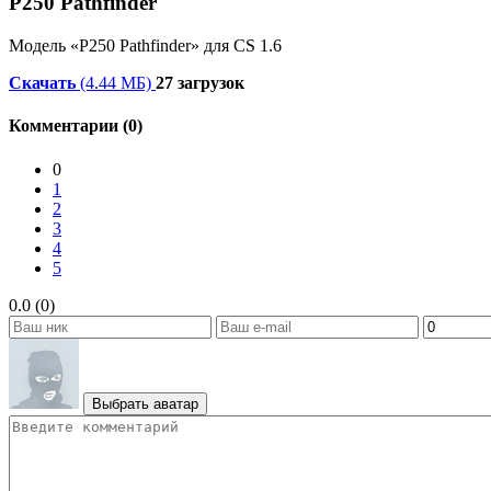
P250 Pathfinder
Модель «P250 Pathfinder» для CS 1.6
Скачать
(4.44 МБ)
27 загрузок
Комментарии (0)
0
1
2
3
4
5
0.0 (0)
Выбрать аватар