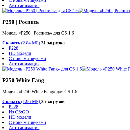
С новыми звуками
Авто анимация
P250 | Роспись
Модель «P250 | Роспись» для CS 1.6
Скачать
(2.84 МБ)
31 загрузка
P228
HD модели
С новыми звуками
Авто анимация
P250 White Fang
Модель «P250 White Fang» для CS 1.6
Скачать
(1.96 МБ)
35 загрузок
P228
Из CS:GO
HD модели
С новыми звуками
Авто анимация