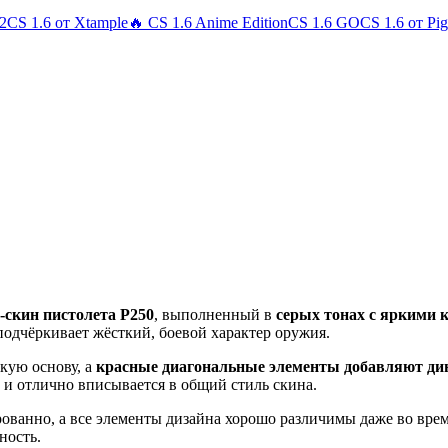
 2
CS 1.6 от Xtample
🔥 CS 1.6 Anime Edition
CS 1.6 GO
CS 1.6 от Pi
скин пистолета P250
, выполненный в
серых тонах с яркими
подчёркивает жёсткий, боевой характер оружия.
кую основу, а
красные диагональные элементы добавляют дин
и отлично вписывается в общий стиль скина.
ированно, а все элементы дизайна хорошо различимы даже во вр
ность.