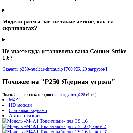
Модели размытые, не такие четкие, как на
скриншотах?
Не знаете куда установлена ваша Counter-Strike
1.6?
Скачать p250-nuclear-threat.zip
[760 КБ, 29 загрузок]
Похожее на "P250 Ядерная угроза"
Полный список по категории
скины оружия p228
(6 шт)
M4A1
HD модели
С новыми звуками
Авто анимация