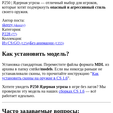
P250 | Ядерная угроза — отличный выбор для игроков,
которые хотят подчеркнуть
опасный и агрессивный стиль
своего оружия.
Автор поста:
skeezy
(skeezy)
Категория:
P228
(77)
Коллекция:
Из CS:GO
Без анимации
(1254)
(1355)
Как установить модель?
Установка стандартная. Переместите файлы формата
MDL
из
архива в папку cstrike/
models
. Если вы никогда раньше не
устанавливали скины, то прочитайте инструкцию "
Как
установить скины на оружие в CS 1.6
".
Хотите увидеть
P250 Ядерная угроза
в игре без лагов? Мы
проверили эту модель на наших
сборках CS 1.6
— всё
работает идеально.
Часто задаваемые вопросы: