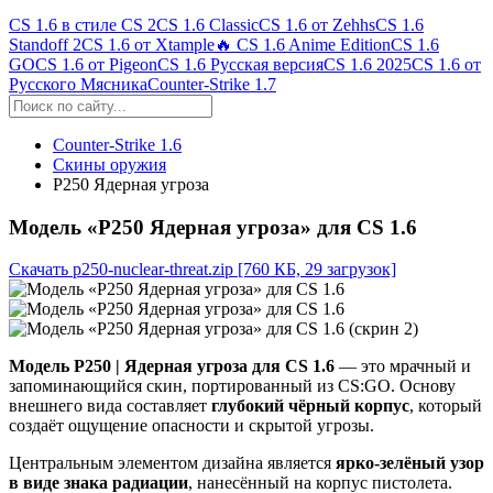
CS 1.6 в стиле CS 2
CS 1.6 Classic
CS 1.6 от Zehhs
CS 1.6
Standoff 2
CS 1.6 от Xtample
🔥 CS 1.6 Anime Edition
CS 1.6
GO
CS 1.6 от Pigeon
CS 1.6 Русская версия
CS 1.6 2025
CS 1.6 от
Русского Мясника
Counter-Strike 1.7
Counter-Strike 1.6
Скины оружия
P250 Ядерная угроза
Модель «P250 Ядерная угроза» для CS 1.6
Скачать p250-nuclear-threat.zip
[760 КБ, 29 загрузок]
Модель P250 | Ядерная угроза для CS 1.6
— это мрачный и
запоминающийся скин, портированный из CS:GO. Основу
внешнего вида составляет
глубокий чёрный корпус
, который
создаёт ощущение опасности и скрытой угрозы.
Центральным элементом дизайна является
ярко-зелёный узор
в виде знака радиации
, нанесённый на корпус пистолета.