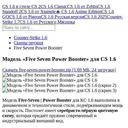
CS 1.6 в стиле CS 2
CS 1.6 Classic
CS 1.6 от Zehhs
CS 1.6
Standoff 2
CS 1.6 от Xtample
🔥 CS 1.6 Anime Edition
CS 1.6
GO
CS 1.6 от Pigeon
CS 1.6 Русская версия
CS 1.6 2025
Counter-
Strike 1.7
CS 1.6 от Русского Мясника
Counter-Strike 1.6
Скины оружия
Five Seven Power Booster
Модель «Five Seven Power Booster» для CS 1.6
Скачать five-seven-power-booster.zip
[1.69 МБ, 24 загрузки]
Модель
Five-Seven | Power Booster
для КС 1.6 выполнена в
динамичном и технологичном стиле, подчёркивающем мощь
и скорость. Пистолет имеет
серебристо-чёрную цветовую
схему
, которая придаёт оружию современный и
индустриальный внешний вид.