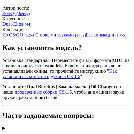
Автор поста:
skeezy
(skeezy)
Категория:
Dual-Elites
(44)
Коллекция:
Из CS:GO
С новыми звуками
Без анимации
(1254)
(1852)
(1355)
Как установить модель?
Установка стандартная. Переместите файлы формата
MDL
из
архива в папку cstrike/
models
. Если вы никогда раньше не
устанавливали скины, то прочитайте инструкцию "
Как
установить скины на оружие в CS 1.6
".
Установите
Dual Berettas | Замена масла (Oil Change)
на
наши
проверенные сборки CS 1.6
, чтобы анимация и звуки
оружия работали без багов.
Часто задаваемые вопросы: