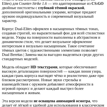
Elites) для
Counter-Strike 1.6
— это адаптированные из
CS:GO
двойные пистолеты с
глубокой тёмной окраской
,
дополненной оригинальными узорами, которые придают
оружию индивидуальность и современный визуальный
характер.
Корпус Dual-Elites оформлен в насыщенных тёмных тонах,
создавая строгий, но выразительный фон для всей стилистики
модели. Узоры на поверхности выполнены в абстрактном и
динамичном стиле, что делает визуальное оформление
интересным и визуально насыщенным. Такое сочетание
тёмных цветов с художественными элементами позволяет
Dual Berettas | Замена масла выгодно выделяться среди других
стандартных моделей.
Модель обладает
HD текстурами
, которые обеспечивают
высокую детализацию поверхностей — каждая линия узора,
каждая грань корпуса выглядят чётко и реалистично даже при
близком рассмотрении. Новые звуки стрельбы и
взаимодействия с оружием добавляют атмосферности в
игровой процесс и делают каждый выстрел более
насыщенным и живым.
Эта версия модели
не оснащена анимацией осмотра
, что
делает её лёгкой и удобной для использования в классическом