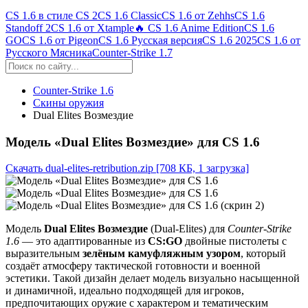
CS 1.6 в стиле CS 2
CS 1.6 Classic
CS 1.6 от Zehhs
CS 1.6
Standoff 2
CS 1.6 от Xtample
🔥 CS 1.6 Anime Edition
CS 1.6
GO
CS 1.6 от Pigeon
CS 1.6 Русская версия
CS 1.6 2025
CS 1.6 от
Русского Мясника
Counter-Strike 1.7
Counter-Strike 1.6
Скины оружия
Dual Elites Возмездие
Модель «Dual Elites Возмездие» для CS 1.6
Скачать dual-elites-retribution.zip
[708 КБ, 1 загрузка]
Модель
Dual Elites Возмездие
(Dual-Elites) для
Counter-Strike
1.6
— это адаптированные из
CS:GO
двойные пистолеты с
выразительным
зелёным камуфляжным узором
, который
создаёт атмосферу тактической готовности и военной
эстетики. Такой дизайн делает модель визуально насыщенной
и динамичной, идеально подходящей для игроков,
предпочитающих оружие с характером и тематическим