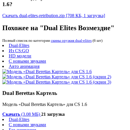
1.6?
Скачать dual-elites-retribution.zip
[708 КБ, 1 загрузка]
Похожее на "Dual Elites Возмездие"
Полный список по категории
скины оружия dual-elites
(6 шт)
Dual-Elites
Из CS:GO
HD модели
С новыми звуками
Авто анимация
Dual Berettas Картель
Модель «Dual Berettas Картель» для CS 1.6
Скачать
(3.08 МБ)
21 загрузка
Dual-Elites
С новыми звуками
Без анимации