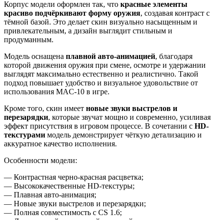
Корпус модели оформлен так, что
красные элементы
красиво подчёркивают форму оружия
, создавая контраст с
тёмной базой. Это делает скин визуально насыщенным и
привлекательным, а дизайн выглядит стильным и
продуманным.
Модель оснащена
плавной авто-анимацией
, благодаря
которой движения оружия при смене, осмотре и удержании
выглядят максимально естественно и реалистично. Такой
подход повышает удобство и визуальное удовольствие от
использования MAC-10 в игре.
Кроме того, скин имеет
новые звуки выстрелов и
перезарядки
, которые звучат мощно и современно, усиливая
эффект присутствия в игровом процессе. В сочетании с
HD-
текстурами
модель демонстрирует чёткую детализацию и
аккуратное качество исполнения.
Особенности модели:
— Контрастная черно-красная расцветка;
— Высококачественные HD-текстуры;
— Плавная авто-анимация;
— Новые звуки выстрелов и перезарядки;
— Полная совместимость с CS 1.6;