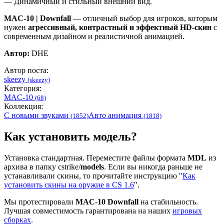
— Динамичный и стильный внешний вид.
MAC-10 | Downfall
— отличный выбор для игроков, которым
нужен
агрессивный, контрастный и эффектный HD-скин
с
современным дизайном и реалистичной анимацией.
Автор:
DHE
Автор поста:
skeezy
(skeezy)
Категория:
MAC-10
(68)
Коллекция:
С новыми звуками
Авто анимация
(1852)
(1818)
Как установить модель?
Установка стандартная. Переместите файлы формата
MDL
из
архива в папку cstrike/
models
. Если вы никогда раньше не
устанавливали скины, то прочитайте инструкцию "
Как
установить скины на оружие в CS 1.6
".
Мы протестировали
MAC-10 Downfall
на стабильность.
Лучшая совместимость гарантирована на наших
игровых
сборках
.