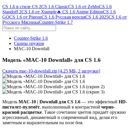
CS 1.6 в стиле CS 2
CS 1.6 Classic
CS 1.6 от Zehhs
CS 1.6
Standoff 2
CS 1.6 от Xtample
🔥 CS 1.6 Anime Edition
CS 1.6
GO
CS 1.6 от Pigeon
CS 1.6 Русская версия
CS 1.6 2025
CS 1.6 от
Русского Мясника
Counter-Strike 1.7
Counter-Strike 1.6
Скины оружия
MAC-10 Downfall
Модель «MAC-10 Downfall» для CS 1.6
Скачать mac-10-downfall.zip
[4.25 МБ, 2 загрузки]
Модель
MAC-10 | Downfall для CS 1.6
— это эффектный
HD-
пистолет-пулемёт
, выполненный в контрастной
черно-
красной расцветке
. Такое сочетание цветов придаёт оружию
агрессивный, динамичный и современный вид, делая его
заметным и выразительным на поле боя.