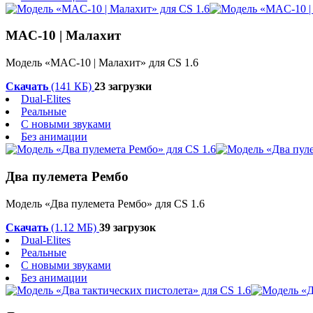
MAC-10 | Малахит
Модель «MAC-10 | Малахит» для CS 1.6
Скачать
(141 КБ)
23 загрузки
Dual-Elites
Реальные
С новыми звуками
Без анимации
Два пулемета Рембо
Модель «Два пулемета Рембо» для CS 1.6
Скачать
(1.12 МБ)
39 загрузок
Dual-Elites
Реальные
С новыми звуками
Без анимации