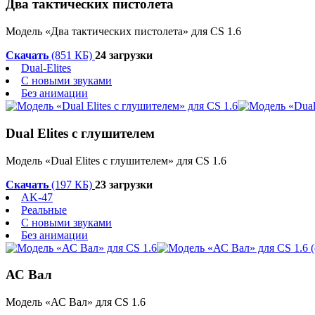
Два тактических пистолета
Модель «Два тактических пистолета» для CS 1.6
Скачать
(851 КБ)
24 загрузки
Dual-Elites
С новыми звуками
Без анимации
Dual Elites с глушителем
Модель «Dual Elites с глушителем» для CS 1.6
Скачать
(197 КБ)
23 загрузки
AK-47
Реальные
С новыми звуками
Без анимации
АС Вал
Модель «АС Вал» для CS 1.6