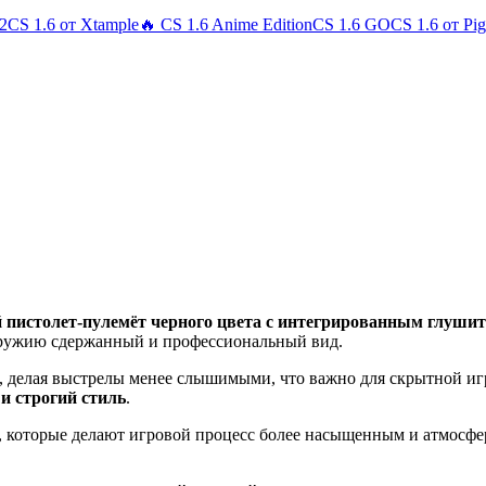
 2
CS 1.6 от Xtample
🔥 CS 1.6 Anime Edition
CS 1.6 GO
CS 1.6 от Pi
 пистолет-пулемёт черного цвета с интегрированным глуши
 оружию сдержанный и профессиональный вид.
, делая выстрелы менее слышимыми, что важно для скрытной иг
и строгий стиль
.
, которые делают игровой процесс более насыщенным и атмосф