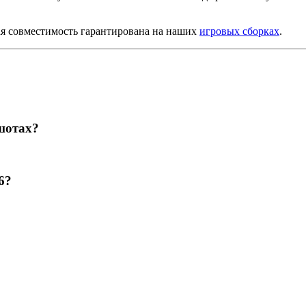
ая совместимость гарантирована на наших
игровых сборках
.
шотах?
6?