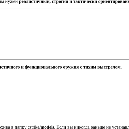
рым нужен
реалистичный, строгий и тактически ориентирован
истичного и функционального оружия с тихим выстрелом
.
хива в папку cstrike/
models
. Если вы никогда раньше не устана