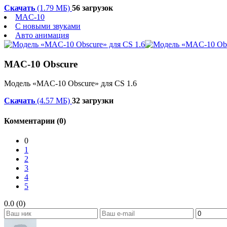
Скачать
(1.79 МБ)
56 загрузок
MAC-10
С новыми звуками
Авто анимация
MAC-10 Obscure
Модель «MAC-10 Obscure» для CS 1.6
Скачать
(4.57 МБ)
32 загрузки
Комментарии (0)
0
1
2
3
4
5
0.0 (0)