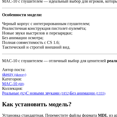
MAC-10 с глушителем — идеальный выбор для игроков, кото
Особенности модели:
Черный корпус с интегрированным глушителем;
Реалистичная конструкция пистолет-пулемёта;
Новые звуки выстрелов и перезарядки;
Без анимации осмотра;
Полная совместимость с CS 1.6;
Тактический и строгий внешний вид.
MAC-10 с глушителем — отличный выбор для ценителей
реал
Автор поста:
skeezy
(skeezy)
Категория:
MAC-10
(68)
Коллекция:
Реальные
С новыми звуками
Без анимации
(92)
(1852)
(1355)
Как установить модель?
Установка стандартная. Переместите файлы формата
MDL
из ар